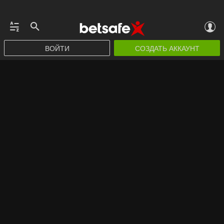
ВОЙТИ
СОЗДАТЬ АККАУНТ