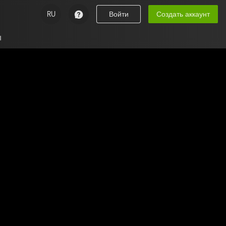
RU
Войти
Создать аккаунт
English
Ы
Latviešu
Русский