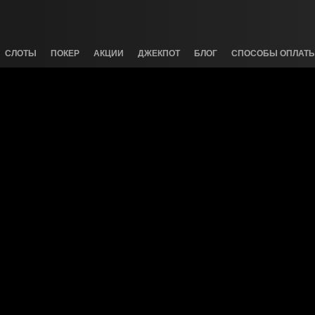
СЛОТЫ
ПОКЕР
АКЦИИ
ДЖЕКПОТ
БЛОГ
СПОСОБЫ ОПЛАТ