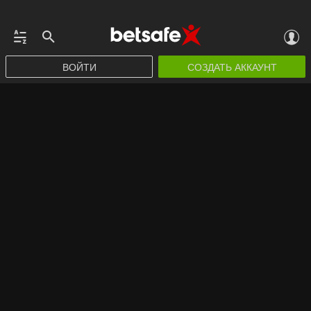
ВОЙТИ
СОЗДАТЬ АККАУНТ