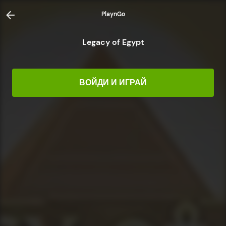
PlaynGo
Legacy of Egypt
ВКИ
КИБЕРСПОРТ
СЛОТЫ
ПОКЕР
АКЦИИ
ДЖЕКП
ВОЙДИ И ИГРАЙ