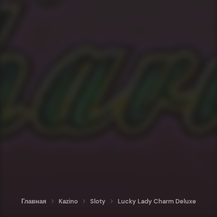
Главная
Kazino
Sloty
Lucky Lady Charm Deluxe