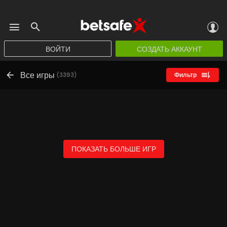
ВОЙТИ
СОЗДАТЬ АККАУНТ
ВКИ
КИБЕРСПОРТ
СЛОТЫ
ПОКЕР
АКЦИИ
ДЖЕКП
Все игры
(3393)
Фильтр
ПОКАЗАТЬ БОЛЬШЕ ИГР