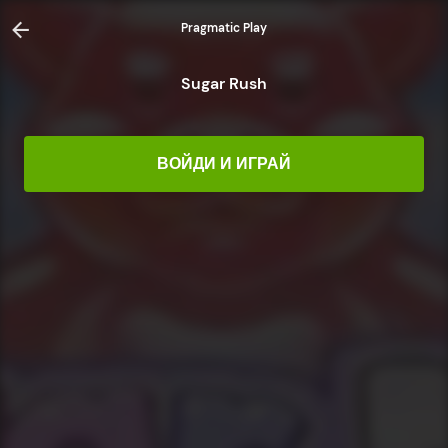
Pragmatic Play
Sugar Rush
ВКИ
КИБЕРСПОРТ
СЛОТЫ
ПОКЕР
АКЦИИ
ДЖЕКП
ВОЙДИ И ИГРАЙ