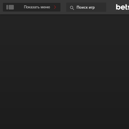
Показать меню
Поиск игр
tra
illi
pic