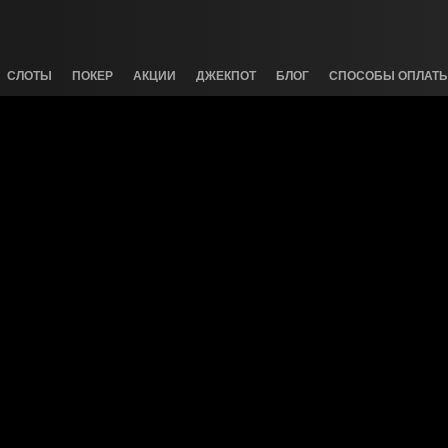
СЛОТЫ
ПОКЕР
АКЦИИ
ДЖЕКПОТ
БЛОГ
СПОСОБЫ ОПЛАТ