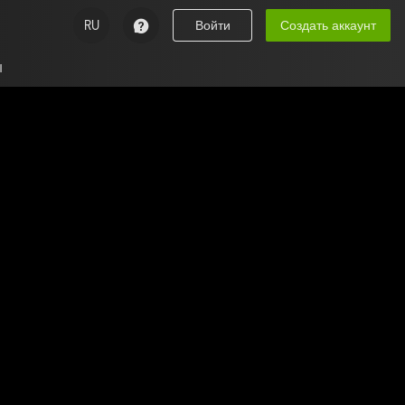
RU
Войти
Создать аккаунт
English
Ы
Latviešu
Русский