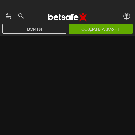
ВОЙТИ
СОЗДАТЬ АККАУНТ