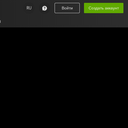
RU
Войти
Создать аккаунт
English
Ы
Latviešu
Русский