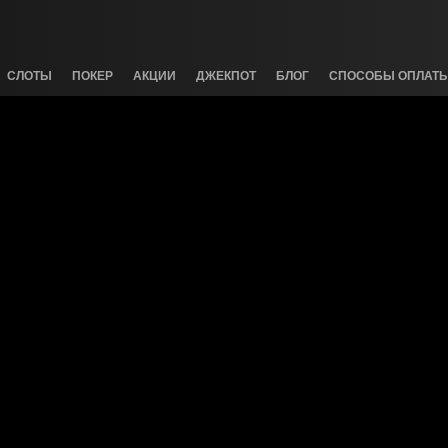
СЛОТЫ
ПОКЕР
АКЦИИ
ДЖЕКПОТ
БЛОГ
СПОСОБЫ ОПЛАТ