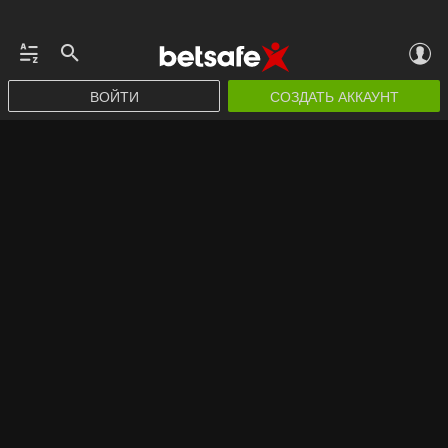
ВОЙТИ
СОЗДАТЬ АККАУНТ