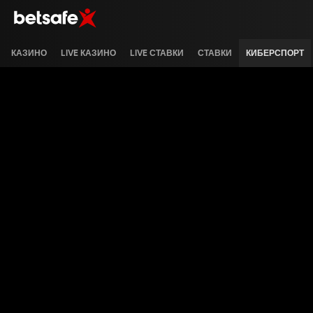
КАЗИНО
LIVE КАЗИНО
LIVE СТАВКИ
СТАВКИ
КИБЕРСПОРТ