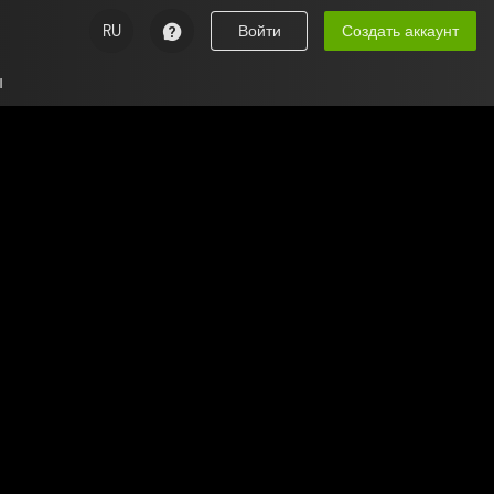
RU
Войти
Создать аккаунт
English
Ы
Latviešu
Русский