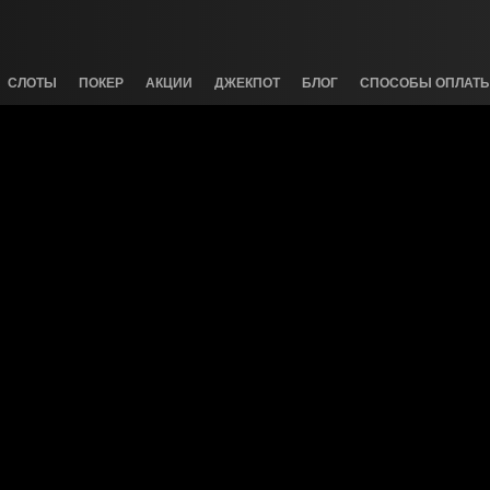
СЛОТЫ
ПОКЕР
АКЦИИ
ДЖЕКПОТ
БЛОГ
СПОСОБЫ ОПЛАТ