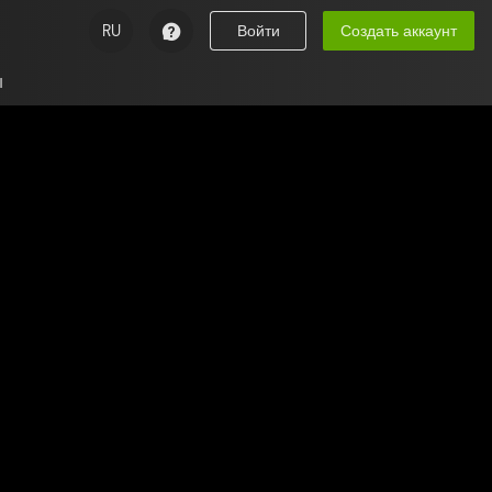
RU
Войти
Создать аккаунт
English
Ы
Latviešu
Русский