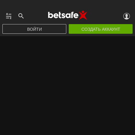
ВОЙТИ
СОЗДАТЬ АККАУНТ