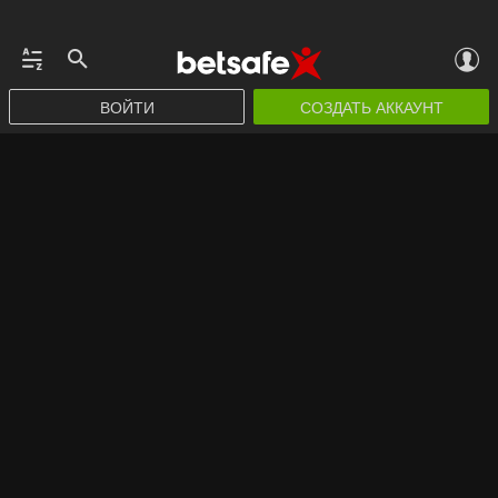
ВОЙТИ
СОЗДАТЬ АККАУНТ