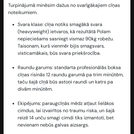
Turpinājumā minēsim dažus no svarīgākajiem cīņas
noteikumiem.
Svara klase: cīņa notiks smagākā svara
(heavyweight) ietvaros, kā rezultātā Polam
nepieciešams sasniegt vismaz 90kg robežu.
Taisonam, kurš vienmēr bijis smagsvars,
visticamākais, būs svara priekšrocība.
Raundu garums: standarta profesionālās boksa
cīņas risinās 12 raundu garumā pa trim minūtēm,
taču šajā cīņā būs astoņi raundi un katrs pa
divām minūtēm.
Ekipējums: paraugcīņās mēdz atļaut lielākos
cimdus, lai izvairītos no traumu riska, un šajā
reizē 14 unču smagi cimdi tiks izmantoti, bet
nevienam nebūs galvas aizsargs.