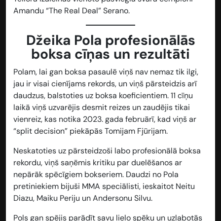
Amandu “The Real Deal” Serano.
Džeika Pola profesionālās
boksa cīņas un rezultāti
Polam, lai gan boksa pasaulē viņš nav nemaz tik ilgi,
jau ir visai cienījams rekords, un viņš pārsteidzis arī
daudzus, balstoties uz boksa koeficientiem. 11 cīņu
laikā viņš uzvarējis desmit reizes un zaudējis tikai
vienreiz, kas notika 2023. gada februārī, kad viņš ar
“split decision” piekāpās Tomijam Fjūrijam.
Neskatoties uz pārsteidzoši labo profesionālā boksa
rekordu, viņš saņēmis kritiku par duelēšanos ar
nepārāk spēcīgiem bokseriem. Daudzi no Pola
pretiniekiem bijuši MMA speciālisti, ieskaitot Neitu
Diazu, Maiku Periju un Andersonu Silvu.
Pols gan spējis parādīt savu lielo spēku un uzlabotās