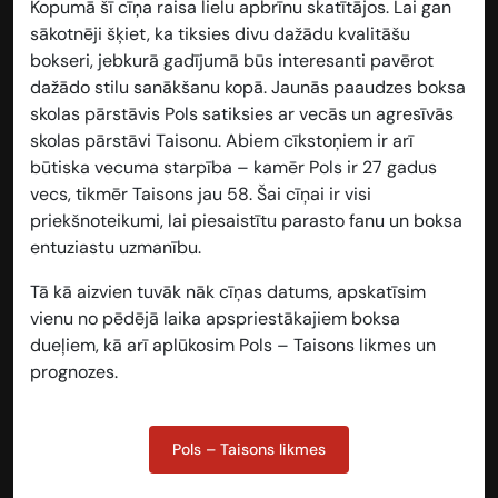
Kopumā šī cīņa raisa lielu apbrīnu skatītājos. Lai gan
sākotnēji šķiet, ka tiksies divu dažādu kvalitāšu
bokseri, jebkurā gadījumā būs interesanti pavērot
dažādo stilu sanākšanu kopā. Jaunās paaudzes boksa
skolas pārstāvis Pols satiksies ar vecās un agresīvās
skolas pārstāvi Taisonu. Abiem cīkstoņiem ir arī
būtiska vecuma starpība – kamēr Pols ir 27 gadus
vecs, tikmēr Taisons jau 58. Šai cīņai ir visi
priekšnoteikumi, lai piesaistītu parasto fanu un boksa
entuziastu uzmanību.
Tā kā aizvien tuvāk nāk cīņas datums, apskatīsim
vienu no pēdējā laika apspriestākajiem boksa
dueļiem, kā arī aplūkosim Pols – Taisons likmes un
prognozes.
Pols – Taisons likmes