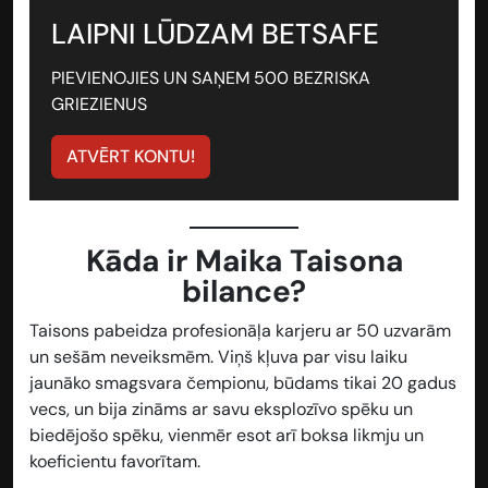
LAIPNI LŪDZAM BETSAFE
PIEVIENOJIES UN SAŅEM 500 BEZRISKA
GRIEZIENUS
ATVĒRT KONTU!
Kāda ir Maika Taisona
bilance?
Taisons pabeidza profesionāļa karjeru ar 50 uzvarām
un sešām neveiksmēm. Viņš kļuva par visu laiku
jaunāko smagsvara čempionu, būdams tikai 20 gadus
vecs, un bija zināms ar savu eksplozīvo spēku un
biedējošo spēku, vienmēr esot arī boksa likmju un
koeficientu favorītam.