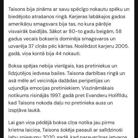
Taisons bija zināms ar savu spēcīgo nokautu spēku un
biedējošo atrašanos ringā. Karjeras labākajos gados
amerikāņu smagsvars bija tas, no kura pārējie
visvairāk baidījās. Sākot ar 80-to gadu beigām, 58
gadus vecais bokseris dominēja smagsvaros un
uzvarēja 37 cīņās pēc kārtas. Noslēdzot karjeru 2005.
gadā, viņa kontā bija 44 nokauti.
Boksa spējas nebija vienīgais, kas pretiniekus un
līdzjutējos iedvesa bailes. Taisona darbības ringā un
asā mēle arī veicināja dažādas peripetijas un
uzjundīja emocijas pretiniekiem. Viszināmākais
notikums risinājās 1997. gadā pret Evanderu Holifīldu,
kad Taisons nokoda daļu no pretinieka auss un
izspļāva laukā.
Lai gan viņa pēdējā boksa cīņa notika jau pirms
krietna laiciņa, Taisons šokēja pasauli ar salīdzinoši
labu sniegumu 2020. gadā, kad paraugcīņas ietvaros