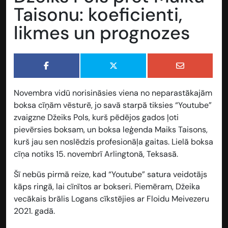
Taisonu: koeficienti,
likmes un prognozes
Novembra vidū norisināsies viena no neparastākajām
boksa cīņām vēsturē, jo savā starpā tiksies “Youtube”
zvaigzne Džeiks Pols, kurš pēdējos gados ļoti
pievērsies boksam, un boksa leģenda Maiks Taisons,
kurš jau sen noslēdzis profesionāļa gaitas. Lielā boksa
cīņa notiks 15. novembrī Arlingtonā, Teksasā.
Šī nebūs pirmā reize, kad “Youtube” satura veidotājs
kāps ringā, lai cīnītos ar bokseri. Piemēram, Džeika
vecākais brālis Logans cīkstējies ar Floidu Meivezeru
2021. gadā.