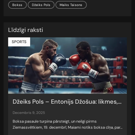
Bokss
Džeiks Pols
Maiks Taisons
Līdzīgi raksti
SPORTS
Džeiks Pols – Entonijs Džošua: likmes,...
decembris 9, 2025
Boksa pasaule turpina pārsteigt, un neilgi pirms
Ziemassvētkiem, 19. decembrī, Maiami notiks boksa cīņa, par…