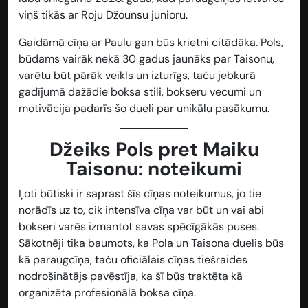
viņš tikās ar Roju Džounsu junioru.
Gaidāmā cīņa ar Paulu gan būs krietni citādāka. Pols,
būdams vairāk nekā 30 gadus jaunāks par Taisonu,
varētu būt pārāk veikls un izturīgs, taču jebkurā
gadījumā dažādie boksa stili, bokseru vecumi un
motivācija padarīs šo dueli par unikālu pasākumu.
Džeiks Pols pret Maiku
Taisonu: noteikumi
Ļoti būtiski ir saprast šīs cīņas noteikumus, jo tie
norādīs uz to, cik intensīva cīņa var būt un vai abi
bokseri varēs izmantot savas spēcīgākās puses.
Sākotnēji tika baumots, ka Pola un Taisona duelis būs
kā paraugcīņa, taču oficiālais cīņas tiešraides
nodrošinātājs pavēstīja, ka šī būs traktēta kā
organizēta profesionālā boksa cīņa.