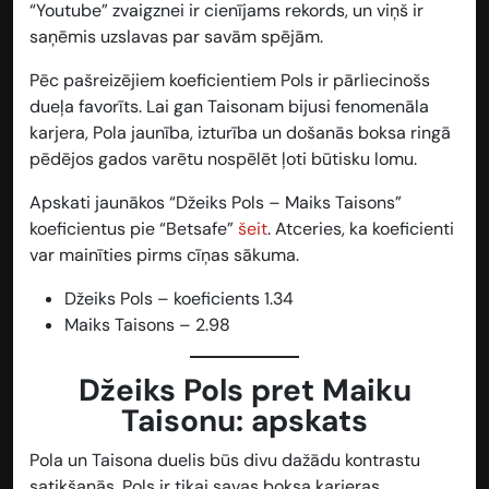
“Youtube” zvaigznei ir cienījams rekords, un viņš ir
saņēmis uzslavas par savām spējām.
Pēc pašreizējiem koeficientiem Pols ir pārliecinošs
dueļa favorīts. Lai gan Taisonam bijusi fenomenāla
karjera, Pola jaunība, izturība un došanās boksa ringā
pēdējos gados varētu nospēlēt ļoti būtisku lomu.
Apskati jaunākos “Džeiks Pols – Maiks Taisons”
koeficientus pie “Betsafe”
šeit
. Atceries, ka koeficienti
var mainīties pirms cīņas sākuma.
Džeiks Pols – koeficients 1.34
Maiks Taisons – 2.98
Džeiks Pols pret Maiku
Taisonu: apskats
Pola un Taisona duelis būs divu dažādu kontrastu
satikšanās. Pols ir tikai savas boksa karjeras