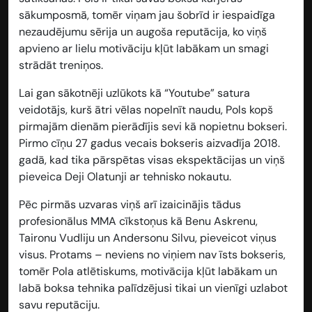
sākumposmā, tomēr viņam jau šobrīd ir iespaidīga
nezaudējumu sērija un augoša reputācija, ko viņš
apvieno ar lielu motivāciju kļūt labākam un smagi
strādāt treniņos.
Lai gan sākotnēji uzlūkots kā “Youtube” satura
veidotājs, kurš ātri vēlas nopelnīt naudu, Pols kopš
pirmajām dienām pierādījis sevi kā nopietnu bokseri.
Pirmo cīņu 27 gadus vecais bokseris aizvadīja 2018.
gadā, kad tika pārspētas visas ekspektācijas un viņš
pieveica Deji Olatunji ar tehnisko nokautu.
Pēc pirmās uzvaras viņš arī izaicinājis tādus
profesionālus MMA cīkstoņus kā Benu Askrenu,
Taironu Vudliju un Andersonu Silvu, pieveicot viņus
visus. Protams – neviens no viņiem nav īsts bokseris,
tomēr Pola atlētiskums, motivācija kļūt labākam un
labā boksa tehnika palīdzējusi tikai un vienīgi uzlabot
savu reputāciju.