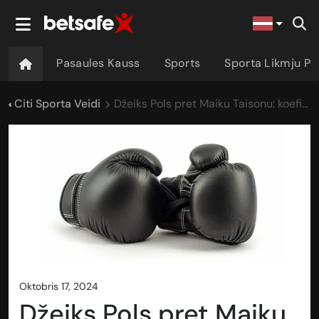
Pasaules Kauss
Sports
Sporta Likmju P
Citi Sporta Veidi
Džeiks Pols pret Maiku Taisonu: koeficienti, likmes un prognozes
oktobris 17, 2024
Džeiks Pols pret Maiku