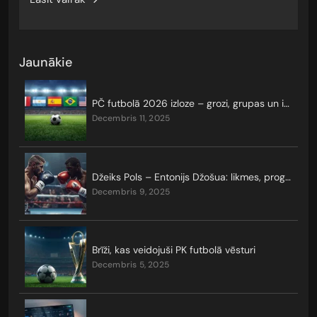
Jaunākie
PČ futbolā 2026 izloze – grozi, grupas un izslēgšanas turnīrs
decembris 11, 2025
Džeiks Pols – Entonijs Džošua: likmes, prognozes, koeficienti
decembris 9, 2025
Brīži, kas veidojuši PK futbolā vēsturi
decembris 5, 2025