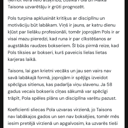
Taisona uzvarētāju ir grūti prognozēt.
Pols turpina apklusināt kritiķus ar disciplīnu un
motivāciju būt labākam. Viņš ir jauns, ar katru dienu
kļūst par lielāku profesionāli, tomēr joprojām Pols ir ar
visai mazu pieredzi, kad runa ir par cīkstēšanos ar
augstākās raudzes bokseriem. Šī būs pirmā reize, kad
Pols tiksies ar bokseri, kurš paveicis lielas lietas
karjeras laikā.
Taisons, lai gan krietni vecāks un jau sen vairs nav
savā labākajā formā, joprojām ir spējīgs izveidot
spēcīgus sitienus, kas padarīja viņu slavenu. Ja 58
gadus vecais bokseris cīņas sākumā var spēcīgi
trāpīt, Pola spēles plāns un disciplīna varētu pazust.
Koeficienti sliecas Pola uzvaras virzienā, jo Taisons
nav labākajos gados un sen nav boksējies, tomēr mēs
iesim pretējā virzienā un apgalvosim, ka uzvarēs tieši