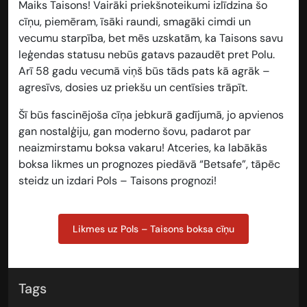
Maiks Taisons! Vairāki priekšnoteikumi izlīdzina šo
cīņu, piemēram, īsāki raundi, smagāki cimdi un
vecumu starpība, bet mēs uzskatām, ka Taisons savu
leģendas statusu nebūs gatavs pazaudēt pret Polu.
Arī 58 gadu vecumā viņš būs tāds pats kā agrāk –
agresīvs, dosies uz priekšu un centīsies trāpīt.
Šī būs fascinējoša cīņa jebkurā gadījumā, jo apvienos
gan nostalģiju, gan moderno šovu, padarot par
neaizmirstamu boksa vakaru! Atceries, ka labākās
boksa likmes un prognozes piedāvā “Betsafe”, tāpēc
steidz un izdari Pols – Taisons prognozi!
Likmes uz Pols – Taisons boksa cīņu
Tags