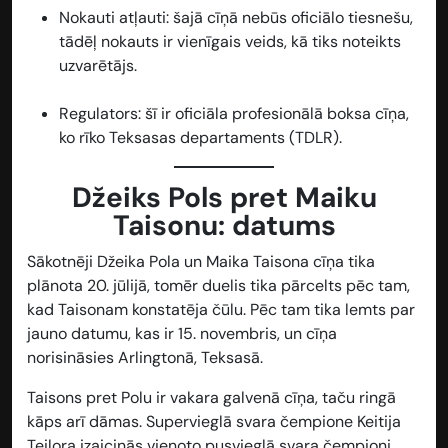
Nokauti atļauti: šajā cīņā nebūs oficiālo tiesnešu,
tādēļ nokauts ir vienīgais veids, kā tiks noteikts
uzvarētājs.
Regulators: šī ir oficiāla profesionālā boksa cīņa,
ko rīko Teksasas departaments (TDLR).
Džeiks Pols pret Maiku
Taisonu: datums
Sākotnēji Džeika Pola un Maika Taisona cīņa tika
plānota 20. jūlijā, tomēr duelis tika pārcelts pēc tam,
kad Taisonam konstatēja čūlu. Pēc tam tika lemts par
jauno datumu, kas ir 15. novembris, un cīņa
norisināsies Arlingtonā, Teksasā.
Taisons pret Polu ir vakara galvenā cīņa, taču ringā
kāps arī dāmas. Supervieglā svara čempione Keitija
Teilora izaicinās vienoto pusvieglā svara čempioni