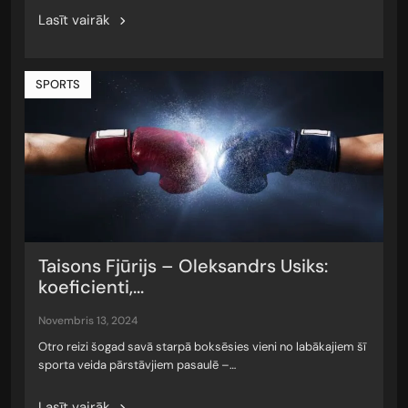
Lasīt vairāk
SPORTS
Taisons Fjūrijs – Oleksandrs Usiks:
koeficienti,...
novembris 13, 2024
Otro reizi šogad savā starpā boksēsies vieni no labākajiem šī
sporta veida pārstāvjiem pasaulē –…
Lasīt vairāk