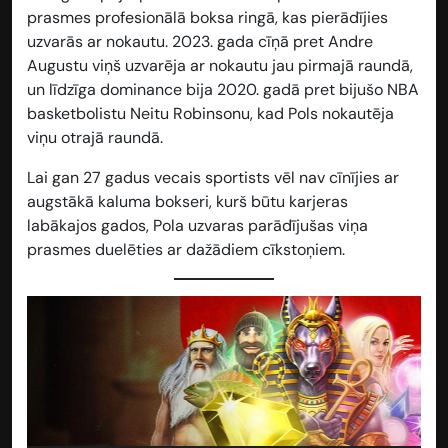
prasmes profesionālā boksa ringā, kas pierādījies
uzvarās ar nokautu. 2023. gada cīņā pret Andre
Augustu viņš uzvarēja ar nokautu jau pirmajā raundā,
un līdzīga dominance bija 2020. gadā pret bijušo NBA
basketbolistu Neitu Robinsonu, kad Pols nokautēja
viņu otrajā raundā.
Lai gan 27 gadus vecais sportists vēl nav cīnījies ar
augstākā kaluma bokseri, kurš būtu karjeras
labākajos gados, Pola uzvaras parādījušas viņa
prasmes duelēties ar dažādiem cīkstoņiem.