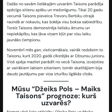
Dažās no savām lielākajām uzvarām Taisons parādīja
spēcīgo sitienu spēku un mežonīgumu. Tikai 20 gadu
vecumā Taisons pieveica Trevoru Berbiku otrajā
raundā ar nokautu, kas šokēja visu boksa sabiedrību.
Toreiz Taisons demonstrēja lielisku ātrumu un
nepiekāpību, kas ļāva viņam kļūt par visu laiku
jaunāko čempionu.
Novembrī mēs gan, visticamākais, vairāk redzēsim to
Taisonu, kurš 2020. gadā cīkstējās ar Džounsu junioru.
Viņš spēja mazliet parādīt no vecā Taisona, izceļoties
ar vairākiem labiem sitieniem, tomēr skatītājiem bija
daudz jautājumu par viņa izturību ilgākās cīņās.
Mūsu “Džeiks Pols – Maiks
Taisons” prognoze: kurš
uzvarēs?
Ņemot vērā lielo atšķirību, Džeika Pola un Maika