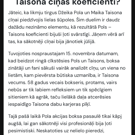
Taisona cīņas koeficienti?
Jāteic, ka likmju tirgus Džeika Pola un Maika Taisona
cīņai piedzīvojis lielas šūpoles. Šim duelim ir daudz
dažādu nezināmo elementu, kā rezultātā Pols –
Taisons koeficienti bijuši ļoti svārstīgi. Jāņem vērā arī
tas, ka sākotnēji cīņai bija jānotiek jūlijā.
Tuvojoties nospraustajam 15. novembra datumam,
kad beidzot ringā cīkstēsies Pols un Taisons, boksa
zinātāji un fani sākuši vairāk analizēt cīņu, un viena no
lietām, kam pievērsta būtiska uzmanība, ir Taisona
vecums. 58 gadus vecais bokseris, protams, vairs
nebūs ar tik labiem refleksiem un tik spēcīgiem
sitieniem kā agrāk, taču lielākā daļa atcerēsies
iespaidīgo Taisona dabu karjeras pīķī.
Tajā pašā laikā Pola akcijas boksa pasaulē tikai kāpj
augšā, lai gan sākotnēji visi profesionāļi bija ļoti
pesimistiski. Neskatoties uz nelielo pieredzi,