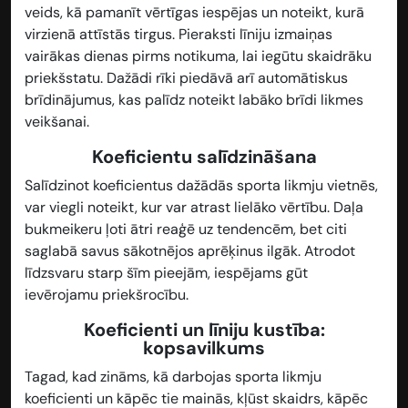
veids, kā pamanīt vērtīgas iespējas un noteikt, kurā
virzienā attīstās tirgus. Pieraksti līniju izmaiņas
vairākas dienas pirms notikuma, lai iegūtu skaidrāku
priekšstatu. Dažādi rīki piedāvā arī automātiskus
brīdinājumus, kas palīdz noteikt labāko brīdi likmes
veikšanai.
Koeficientu salīdzināšana
Salīdzinot koeficientus dažādās sporta likmju vietnēs,
var viegli noteikt, kur var atrast lielāko vērtību. Daļa
bukmeikeru ļoti ātri reaģē uz tendencēm, bet citi
saglabā savus sākotnējos aprēķinus ilgāk. Atrodot
līdzsvaru starp šīm pieejām, iespējams gūt
ievērojamu priekšrocību.
Koeficienti un līniju kustība:
kopsavilkums
Tagad, kad zināms, kā darbojas sporta likmju
koeficienti un kāpēc tie mainās, kļūst skaidrs, kāpēc