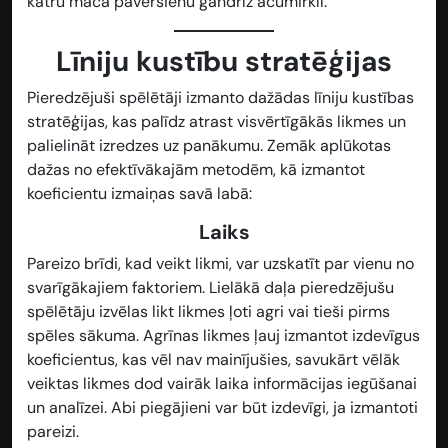
katru mača pavērsienu gandrīz acumirklī.
Līniju kustību stratēģijas
Pieredzējuši spēlētāji izmanto dažādas līniju kustības
stratēģijas, kas palīdz atrast visvērtīgākās likmes un
palielināt izredzes uz panākumu. Zemāk aplūkotas
dažas no efektīvākajām metodēm, kā izmantot
koeficientu izmaiņas savā labā:
Laiks
Pareizo brīdi, kad veikt likmi, var uzskatīt par vienu no
svarīgākajiem faktoriem. Lielākā daļa pieredzējušu
spēlētāju izvēlas likt likmes ļoti agri vai tieši pirms
spēles sākuma. Agrīnas likmes ļauj izmantot izdevīgus
koeficientus, kas vēl nav mainījušies, savukārt vēlāk
veiktas likmes dod vairāk laika informācijas iegūšanai
un analīzei. Abi piegājieni var būt izdevīgi, ja izmantoti
pareizi.