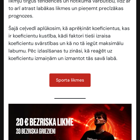
likmju tirgus tendences un notikuma varbūtību, līdz ar
to arī atrast labākas likmes un pieņemt precīzākas
prognozes.
Šajā ceļvedī aplūkosim, kā aprēķināt koeficientus, kas
ir koeficientu kustība, kādi faktori tieši izraisa
koeficientu svārstības un kā no tā iegūt maksimālu
labumu. Pēc izlasīšanas tu zināsi, kā reaģēt uz
koeficientu izmaiņām un izmantot tās savā labā.
Sporta likmes