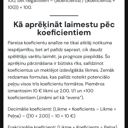
100, bet negatīviem – (|koeficients| / (|koeficients| +
100)) × 100.
Kā aprēķināt laimestu pēc
koeficientiem
Pareiza koeficientu analīze ne tikai atklāj notikuma
iespējamību, bet arī palīdz saprast, cik daudz
spēlētājs varētu laimēt, ja prognoze piepildās. Šo
aprēķinu pārzināšana ir būtisks rīks, salīdzinot
koeficientus un meklējot izdevīgākās likmes. Zemāk
redzamas formulas, kas palīdz noteikt potenciālo
peļņu visos trīs koeficientu formātos. Piemēros
izmantosim 10 € likmi uz 2.00, 1/1 un +100
koeficientiem (zināmi arī kā “evens”).
Decimālie koeficienti:
(Likme × Koeficients – Likme =
Peļņa) – ([10 × 2.00] – 10 = 10 €)
Frakcionālie koeficienti:
(Likme × Koeficients = Peļņa)