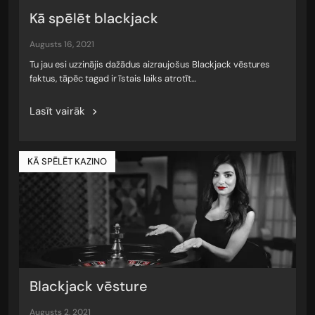
Kā spēlēt blackjack
augusts 16, 2021
Tu jau esi uzzinājis dažādus aizraujošus Blackjack vēstures
faktus, tāpēc tagad ir īstais laiks atrotīt…
Lasīt vairāk
KĀ SPĒLĒT KAZINO
Blackjack vēsture
augusts 2, 2021