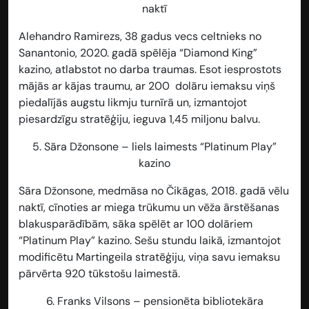
naktī
Alehandro Ramirezs, 38 gadus vecs celtnieks no
Sanantonio, 2020. gadā spēlēja “Diamond King”
kazino, atlabstot no darba traumas. Esot iesprostots
mājās ar kājas traumu, ar 200 dolāru iemaksu viņš
piedalījās augstu likmju turnīrā un, izmantojot
piesardzīgu stratēģiju, ieguva 1,45 miljonu balvu.
5.
Sāra Džonsone – liels laimests “Platinum Play”
kazino
Sāra Džonsone, medmāsa no Čikāgas, 2018. gadā vēlu
naktī, cīnoties ar miega trūkumu un vēža ārstēšanas
blakusparādībām, sāka spēlēt ar 100 dolāriem
“Platinum Play” kazino. Sešu stundu laikā, izmantojot
modificētu Martingeila stratēģiju, viņa savu iemaksu
pārvērta 920 tūkstošu laimestā.
6.
Franks Vilsons – pensionēta bibliotekāra