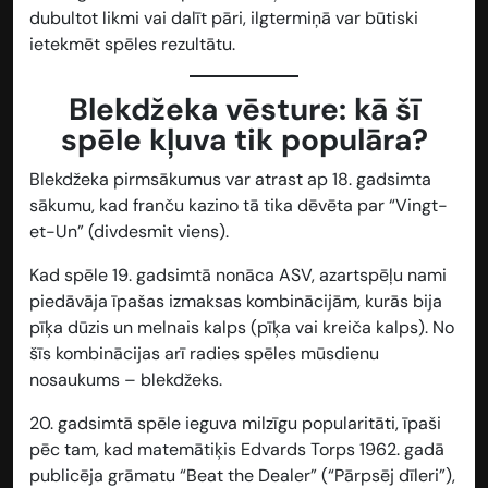
dubultot likmi vai dalīt pāri, ilgtermiņā var būtiski
ietekmēt spēles rezultātu.
Blekdžeka vēsture: kā šī
spēle kļuva tik populāra?
Blekdžeka pirmsākumus var atrast ap 18. gadsimta
sākumu, kad franču kazino tā tika dēvēta par “Vingt-
et-Un” (divdesmit viens).
Kad spēle 19. gadsimtā nonāca ASV, azartspēļu nami
piedāvāja īpašas izmaksas kombinācijām, kurās bija
pīķa dūzis un melnais kalps (pīķa vai kreiča kalps). No
šīs kombinācijas arī radies spēles mūsdienu
nosaukums – blekdžeks.
20. gadsimtā spēle ieguva milzīgu popularitāti, īpaši
pēc tam, kad matemātiķis Edvards Torps 1962. gadā
publicēja grāmatu “Beat the Dealer” (“Pārpsēj dīleri”),