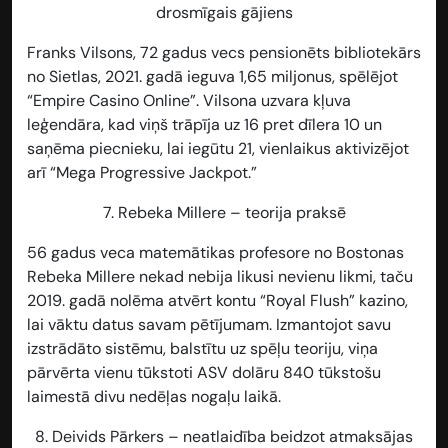
drosmīgais gājiens
Franks Vilsons, 72 gadus vecs pensionēts bibliotekārs
no Sietlas, 2021. gadā ieguva 1,65 miljonus, spēlējot
“Empire Casino Online”. Vilsona uzvara kļuva
leģendāra, kad viņš trāpīja uz 16 pret dīlera 10 un
saņēma piecnieku, lai iegūtu 21, vienlaikus aktivizējot
arī “Mega Progressive Jackpot.”
7.
Rebeka Millere – teorija praksē
56 gadus veca matemātikas profesore no Bostonas
Rebeka Millere nekad nebija likusi nevienu likmi, taču
2019. gadā nolēma atvērt kontu “Royal Flush” kazino,
lai vāktu datus savam pētījumam. Izmantojot savu
izstrādāto sistēmu, balstītu uz spēļu teoriju, viņa
pārvērta vienu tūkstoti ASV dolāru 840 tūkstošu
laimestā divu nedēļas nogaļu laikā.
8.
Deivids Pārkers – neatlaidība beidzot atmaksājas