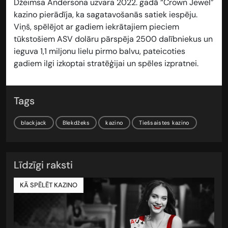
Džeimsa Andersona uzvara 2022. gadā “Crown Jewel”
kazino pierādīja, ka sagatavošanās satiek iespēju.
Viņš, spēlējot ar gadiem iekrātajiem pieciem
tūkstošiem ASV dolāru pārspēja 2500 dalībniekus un
ieguva 1,1 miljonu lielu pirmo balvu, pateicoties
gadiem ilgi izkoptai stratēģijai un spēles izpratnei.
Tags
blackjack
Blekdžeks
kazino
Tiešsaistes kazino
Līdzīgi raksti
KĀ SPĒLĒT KAZINO