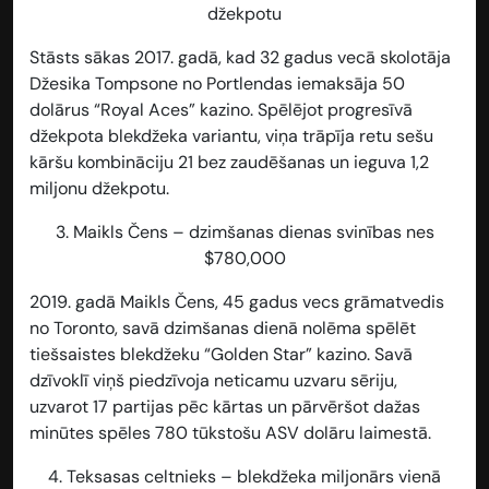
džekpotu
Stāsts sākas 2017. gadā, kad 32 gadus vecā skolotāja
Džesika Tompsone no Portlendas iemaksāja 50
dolārus “Royal Aces” kazino. Spēlējot progresīvā
džekpota blekdžeka variantu, viņa trāpīja retu sešu
kāršu kombināciju 21 bez zaudēšanas un ieguva 1,2
miljonu džekpotu.
3.
Maikls Čens – dzimšanas dienas svinības nes
$780,000
2019. gadā Maikls Čens, 45 gadus vecs grāmatvedis
no Toronto, savā dzimšanas dienā nolēma spēlēt
tiešsaistes blekdžeku “Golden Star” kazino. Savā
dzīvoklī viņš piedzīvoja neticamu uzvaru sēriju,
uzvarot 17 partijas pēc kārtas un pārvēršot dažas
minūtes spēles 780 tūkstošu ASV dolāru laimestā.
4.
Teksasas celtnieks – blekdžeka miljonārs vienā