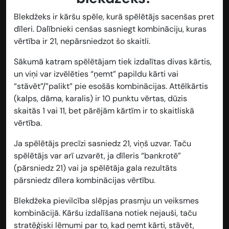
Blekdžeks ir kāršu spēle, kurā spēlētājs sacenšas pret
dīleri. Dalībnieki cenšas sasniegt kombināciju, kuras
vērtība ir 21, nepārsniedzot šo skaitli.
Sākumā katram spēlētājam tiek izdalītas divas kārtis,
un viņi var izvēlēties “ņemt” papildu kārti vai
“stāvēt”/”palikt” pie esošās kombinācijas. Attēlkārtis
(kalps, dāma, karalis) ir 10 punktu vērtas, dūzis
skaitās 1 vai 11, bet pārējām kārtīm ir to skaitliskā
vērtība.
Ja spēlētājs precīzi sasniedz 21, viņš uzvar. Taču
spēlētājs var arī uzvarēt, ja dīleris “bankrotē”
(pārsniedz 21) vai ja spēlētāja gala rezultāts
pārsniedz dīlera kombinācijas vērtību.
Blekdžeka pievilcība slēpjas prasmju un veiksmes
kombinācijā. Kāršu izdalīšana notiek nejauši, taču
stratēģiski lēmumi par to, kad ņemt kārti, stāvēt,