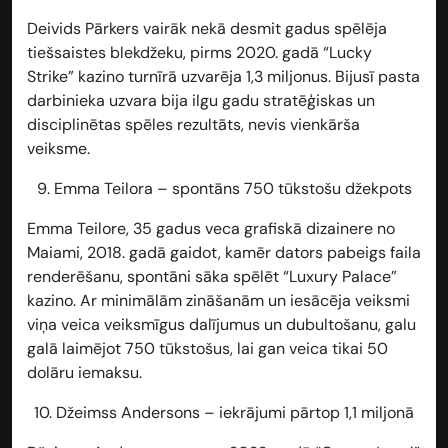
Deivids Pārkers vairāk nekā desmit gadus spēlēja
tiešsaistes blekdžeku, pirms 2020. gadā “Lucky
Strike” kazino turnīrā uzvarēja 1,3 miljonus. Bijusī pasta
darbinieka uzvara bija ilgu gadu stratēģiskas un
disciplinētas spēles rezultāts, nevis vienkārša
veiksme.
9.
Emma Teilora – spontāns 750 tūkstošu džekpots
Emma Teilore, 35 gadus veca grafiskā dizainere no
Maiami, 2018. gadā gaidot, kamēr dators pabeigs faila
renderēšanu, spontāni sāka spēlēt “Luxury Palace”
kazino. Ar minimālām zināšanām un iesācēja veiksmi
viņa veica veiksmīgus dalījumus un dubultošanu, galu
galā laimējot 750 tūkstošus, lai gan veica tikai 50
dolāru iemaksu.
10.
Džeimss Andersons – iekrājumi pārtop 1,1 miljonā