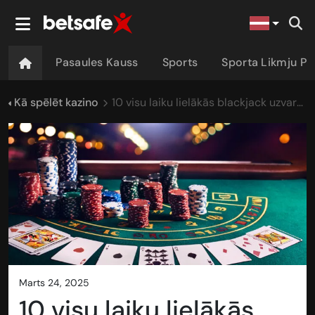
Pasaules Kauss
Sports
Sporta Likmju P
Kā spēlēt kazino
10 visu laiku lielākās blackjack uzvaras
marts 24, 2025
10 visu laiku lielākās