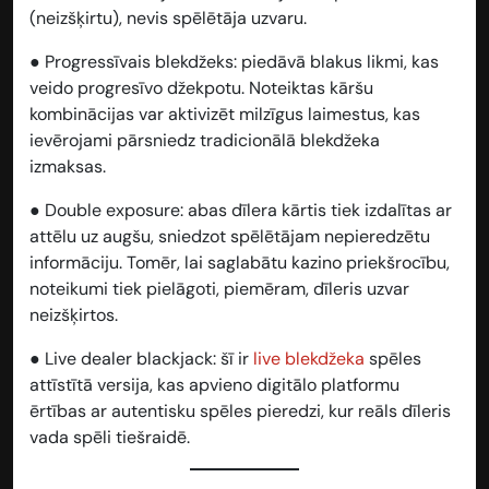
(neizšķirtu), nevis spēlētāja uzvaru.
●
Progressīvais blekdžeks:
piedāvā blakus likmi, kas
veido progresīvo džekpotu. Noteiktas kāršu
kombinācijas var aktivizēt milzīgus laimestus, kas
ievērojami pārsniedz tradicionālā blekdžeka
izmaksas.
●
Double exposure:
abas dīlera kārtis tiek izdalītas ar
attēlu uz augšu, sniedzot spēlētājam nepieredzētu
informāciju. Tomēr, lai saglabātu kazino priekšrocību,
noteikumi tiek pielāgoti, piemēram, dīleris uzvar
neizšķirtos.
●
Live dealer blackjack:
šī ir
live blekdžeka
spēles
attīstītā versija, kas apvieno digitālo platformu
ērtības ar autentisku spēles pieredzi, kur reāls dīleris
vada spēli tiešraidē.