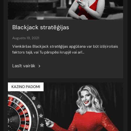
Blackjack stratēģijas
augusts 19, 2021
Vienkāršas Blackjack stratēģijas apgūšana var būt izšķirošais
faktors tajā, vai Tu pārspēsi krupjē vai arī…
Lasīt vairāk
KAZINO PADOMI