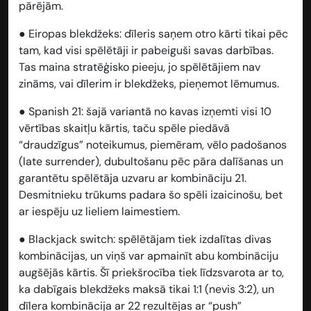
pārējām.
●
Eiropas blekdžeks:
dīleris saņem otro kārti tikai pēc
tam, kad visi spēlētāji ir pabeiguši savas darbības.
Tas maina stratēģisko pieeju, jo spēlētājiem nav
zināms, vai dīlerim ir blekdžeks, pieņemot lēmumus.
●
Spanish 21:
šajā variantā no kavas izņemti visi 10
vērtības skaitļu kārtis, taču spēle piedāvā
“draudzīgus” noteikumus, piemēram, vēlo padošanos
(late surrender), dubultošanu pēc pāra dalīšanas un
garantētu spēlētāja uzvaru ar kombināciju 21.
Desmitnieku trūkums padara šo spēli izaicinošu, bet
ar iespēju uz lieliem laimestiem.
●
Blackjack switch:
spēlētājam tiek izdalītas divas
kombinācijas, un viņš var apmainīt abu kombināciju
augšējās kārtis. Šī priekšrocība tiek līdzsvarota ar to,
ka dabīgais blekdžeks maksā tikai 1:1 (nevis 3:2), un
dīlera kombinācija ar 22 rezultējas ar “push”