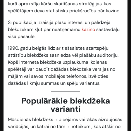
kurā aprakstīja kāršu skaitīšanas stratēģijas, kas
spēlētājiem deva statistisku priekšrocību pār kazino.
Šī publikācija izraisīja plašu interesi un palīdzēja
blekdžekam kļūt par neatņemamu
kazino
sastāvdaļu
visā pasaulē.
1990. gadu beigās līdz ar tiešsaistes azartspēļu
attīstību blekdžeks sasniedza vēl plašāku auditoriju.
Kopš interneta blekdžeka uzplaukuma ikdienas
spēlētāji var baudīt dažādas blekdžeka versijas no
mājām vai savos mobilajos telefonos, izvēloties
dažādas likmju summas un spēļu variantus.
Populārākie blekdžeka
varianti
Mūsdienās blekdžeks ir pieejams vairākās aizraujošās
variācijās, un katrai no tām ir noteikumi, kas atšķir no