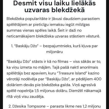
Desmit visu laiku lielākās
uzvaras blekdžekā
Blekdžeka popularitāte ir ļāvusi daudziem parastiem
spēlētājiem ar pieticīgu iemaksu iegūt milzīgas
summas vienas spēles laikā. Šeit ir daži no
neticamākajiem blekdžeka uzvaras stāstiem vēsturē.
1.
“Baskāju Džo” – bezpajumtnieks, kurš kļuva par
miljonāru
“Baskāju Džo” stāsts ir kā no filmas – viss sākās ar to,
ka viņu izmeta no mājām. Tajā pašā naktī anonīmais
spēlētājs bez apaviem, kuru “Treasure Island” kazino
vērotāji nodēvēja par “Baskāju Džo”, ar pēdējiem 400
dolāriem devās pie blekdžeka galda. Viņš agresīvā
spēlē nopelnīja 1,5 miljonus dolāru. Diemžēl nākamajā
rītā viņš visu zaudēja.
2.
Džesika Tompsone – parasta likme nes 1,2 miljonu