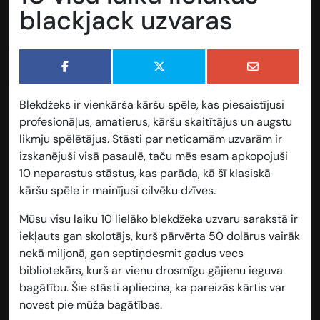
blackjack uzvaras
Blekdžeks ir vienkārša kāršu spēle, kas piesaistījusi
profesionāļus, amatierus, kāršu skaitītājus un augstu
likmju spēlētājus. Stāsti par neticamām uzvarām ir
izskanējuši visā pasaulē, taču mēs esam apkopojuši
10 neparastus stāstus, kas parāda, kā šī klasiskā
kāršu spēle ir mainījusi cilvēku dzīves.
Mūsu visu laiku 10 lielāko blekdžeka uzvaru sarakstā ir
iekļauts gan skolotājs, kurš pārvērta 50 dolārus vairāk
nekā miljonā, gan septiņdesmit gadus vecs
bibliotekārs, kurš ar vienu drosmīgu gājienu ieguva
bagātību. Šie stāsti apliecina, ka pareizās kārtis var
novest pie mūža bagātības.