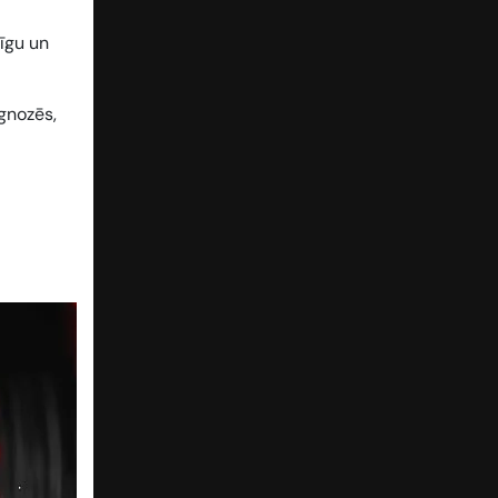
līgu un
gnozēs,