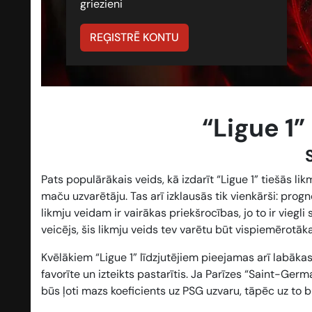
griezieni
REĢISTRĒ KONTU
“Ligue 1
Pats populārākais veids, kā izdarīt “Ligue 1” tiešās lik
maču uzvarētāju
. Tas arī izklausās tik vienkārši: prog
likmju veidam ir vairākas priekšrocības, jo to ir viegli
veicējs, šis likmju veids tev varētu būt vispiemērotāka
Kvēlākiem “Ligue 1” līdzjutējiem pieejamas arī labākas 
favorīte un izteikts pastarītis. Ja Parīzes “Saint-Germ
būs ļoti mazs koeficients uz PSG uzvaru, tāpēc uz to bū