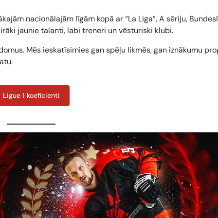
ākajām nacionālajām līgām kopā ar “La Liga”, A sēriju, Bundes
āki jaunie talanti, labi treneri un vēsturiski klubi.
adomus. Mēs ieskatīsimies gan spēļu likmēs, gan iznākumu pro
atu.
Ligue 1 koeficienti