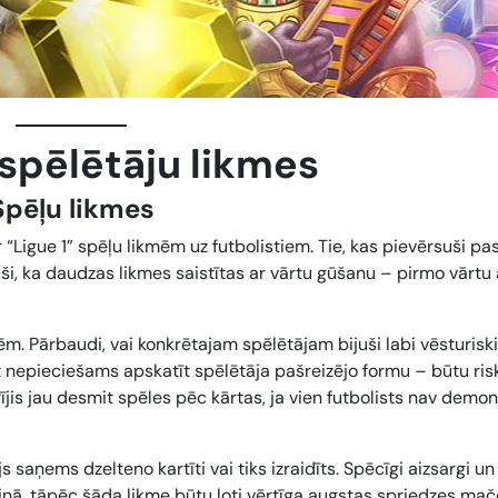
 spēlētāju likmes
Spēļu likmes
 “Ligue 1” spēļu likmēm uz futbolistiem. Tie, kas pievērsuši pa
i, ka daudzas likmes saistītas ar vārtu gūšanu –
pirmo vārtu 
mēm. Pārbaudi, vai konkrētajam spēlētājam bijuši labi vēsturisk
pat nepieciešams apskatīt spēlētāja pašreizējo formu – būtu ris
arījis jau desmit spēles pēc kārtas, ja vien futbolists nav demon
js
saņems dzelteno kartīti
vai
tiks izraidīts
. Spēcīgi aizsargi u
iņā, tāpēc šāda likme būtu ļoti vērtīga augstas spriedzes mač