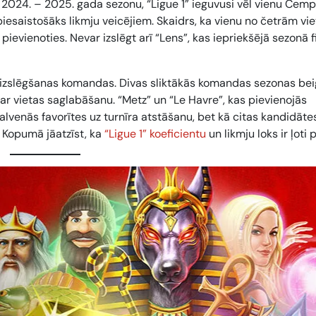
24. – 2025. gada sezonu, “Ligue 1” ieguvusi vēl vienu Čemp
 piesaistošāks likmju veicējiem. Skaidrs, ka vienu no četrām vi
evienoties. Nevar izslēgt arī “Lens”, kas iepriekšējā sezonā fi
izslēgšanas komandas
. Divas sliktākās komandas sezonas be
 par vietas saglabāšanu. “Metz” un “Le Havre”, kas pievienojās
alvenās favorītes uz turnīra atstāšanu, bet kā citas kandidāte
. Kopumā jāatzīst, ka
“Ligue 1” koeficientu
un likmju loks ir ļoti 