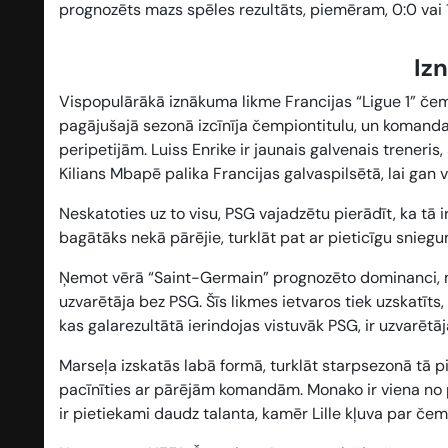
prognozēts mazs spēles rezultāts, piemēram, 0:0 vai 1
Iz
Vispopulārākā iznākuma likme Francijas “Ligue 1” če
pagājušajā sezonā izcīnīja čempiontitulu, un komanda
peripetijām. Luiss Enrike ir jaunais galvenais trener
Kilians Mbapē palika Francijas galvaspilsētā, lai gan 
Neskatoties uz to visu, PSG vajadzētu pierādīt, ka tā
bagātāks nekā pārējie, turklāt pat ar pieticīgu sniegu
Ņemot vērā “Saint-Germain” prognozēto dominanci, mū
uzvarētāja bez PSG
. Šīs likmes ietvaros tiek uzskatī
kas galarezultātā ierindojas vistuvāk PSG, ir uzvarētāj
Marseļa izskatās labā formā, turklāt starpsezonā tā pie
pacīnīties ar pārējām komandām. Monako ir viena n
ir pietiekami daudz talanta, kamēr Lille kļuva par čem