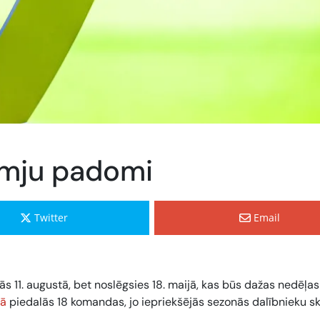
ikmju padomi
Twitter
Email
ās 11. augustā, bet noslēgsies 18. maijā, kas būs dažas nedēļa
gā
piedalās 18 komandas, jo iepriekšējās sezonās dalībnieku sk