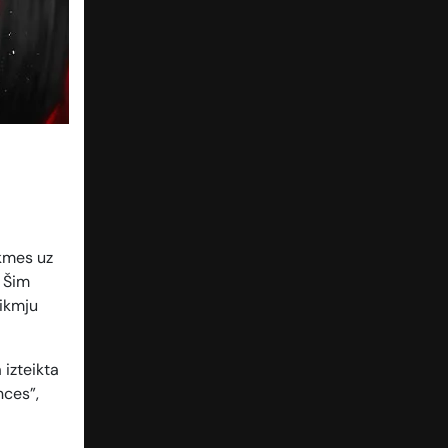
ikmes uz
. Šim
likmju
 izteikta
nces”,