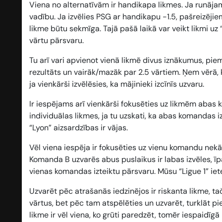
Viena no alternatīvām ir
handikapa likmes
. Ja runāj
vadību. Ja izvēlies PSG ar handikapu -1.5, pašreizēji
likme būtu sekmīga. Tajā pašā laikā var veikt likmi uz
vārtu pārsvaru.
Tu arī vari apvienot vienā likmē divus iznākumus, pi
rezultāts un vairāk/mazāk par 2.5 vārtiem
. Ņem vērā,
ja vienkārši izvēlēsies, ka mājinieki izcīnīs uzvaru.
Ir iespējams arī vienkārši fokusēties uz likmēm
abas 
individuālas likmes, ja tu uzskati, ka abas komandas 
“Lyon” aizsardzības ir vājas.
Vēl viena iespēja ir fokusēties uz vienu komandu nekā 
Komanda B uzvarēs abus puslaikus
ir labas izvēles, 
vienas komandas izteiktu pārsvaru. Mūsu “Ligue 1” iet
Uzvarēt pēc atrašanās iedzinējos
ir riskanta likme, t
vārtus, bet pēc tam atspēlēties un uzvarēt, turklāt pi
likme ir vēl viena, ko grūti paredzēt, tomēr iespaidīgā