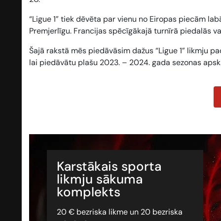
“Ligue 1” tiek dēvēta par vienu no Eiropas piecām lab
Premjerlīgu. Francijas spēcīgākajā turnīrā piedalās vair
Šajā rakstā mēs piedāvāsim dažus “Ligue 1” likmju p
lai piedāvātu plašu 2023. – 2024. gada sezonas apsk
Karstākais sporta
likmju sākuma
komplekts
20 € bezriska likme un 20 bezriska