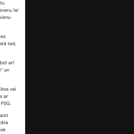
stu
varu, lai
 vienu
les
ekā tad,
 būt arī
e” un
ikos
vai
s ar
 PSG.
aist
tāta
iek