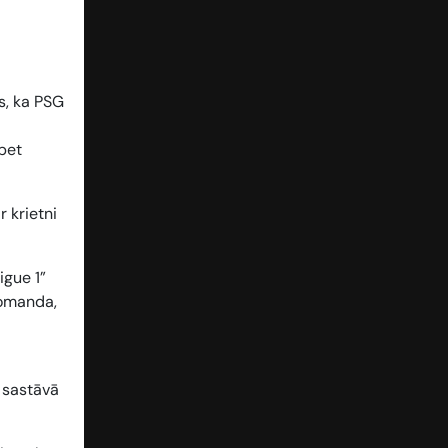
s, ka PSG
 bet
 krietni
igue 1”
komanda,
 sastāvā