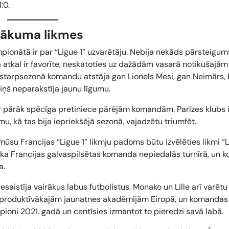
:0.
nākuma likmes
mpionātā ir par
“Ligue 1” uzvarētāju
. Nebija nekāds pārsteigum
 atkal ir favorīte, neskatoties uz dažādām vasarā notikušajām
is, starpsezonā komandu atstāja gan Lionels Mesi, gan Neimārs,
viņš neparakstīja jaunu līgumu.
 ir pārāk spēcīga pretiniece pārējām komandām. Parīzes klubs ir
mu, kā tas bija iepriekšējā sezonā, vajadzētu triumfēt.
su Francijas “Ligue 1” likmju padoms būtu izvēlēties likmi
“L
ts, ka Francijas galvaspilsētas komanda nepiedalās turnīrā, un 
a.
saistīja vairākus labus futbolistus. Monako un Lille arī varētu
o produktīvākajām jaunatnes akadēmijām Eiropā, un komandas
pioni 2021. gadā un centīsies izmantot to pieredzi savā labā.