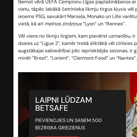
Ņemot vērā UEFA Čempionu Līgas paplašināšanos ar 20
vietu, tāpēc
labākā četrinieka
likmju tirgus kļuvis vēl
ieņems PSG, savukārt Marseļa, Monako un Lille varētu pi
vietā, kā arī
melnos zirdziņus
“Lyon” un “Rennes”.
Vēl viens no likmju tirgiem, kam pievērst uzmanību, ir
dosies uz “Ligue 2”, kamēr trešā sliktākā vēl cīnīsies
augstākajai sabiedrībai pēc iepriekšējās sezonas, ir g
minēt “Brest”, “Lorient”, “Clermont Food” un “Nantes”
LAIPNI LŪDZAM
BETSAFE
PIEVIENOJIES UN SAŅEM 500
BEZRISKA GRIEZIENUS