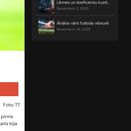
Likmes un koeficientu kustības
decembris 2, 2025
Ātrākie vārti futbola vēsturē
novembris 24, 2025
Foto: TT
s pirms
aits bija