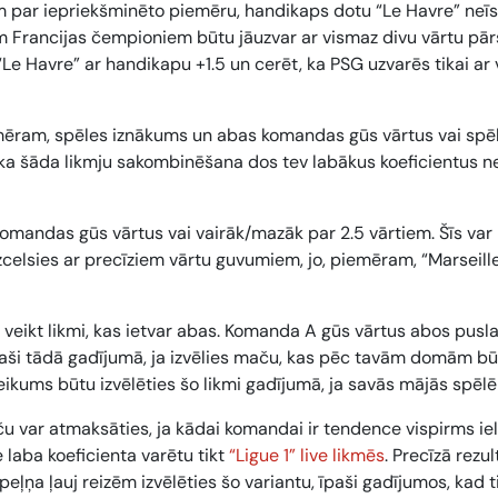
am par iepriekšminēto piemēru, handikaps dotu “Le Havre” neī
em Francijas čempioniem būtu jāuzvar ar vismaz divu vārtu pārs
 “Le Havre” ar handikapu +1.5 un cerēt, ka PSG uzvarēs tikai ar
emēram,
spēles iznākums un abas komandas gūs vārtus
vai
spē
 ka šāda likmju sakombinēšana dos tev labākus koeficientus n
komandas gūs vārtus
vai
vairāk/mazāk par 2.5 vārtiem
. Šīs var
izcelsies ar precīziem vārtu guvumiem, jo, piemēram, “Marseill
veikt likmi, kas ietvar abas.
Komanda A gūs vārtus abos pusla
īpaši tādā gadījumā, ja izvēlies maču, kas pēc tavām domām bū
eikums būtu izvēlēties šo likmi gadījumā, ja savās mājās spēlē
aču var atmaksāties, ja kādai komandai ir tendence vispirms iel
e laba koeficienta varētu tikt
“Ligue 1” live likmēs
.
Precīzā rezul
 peļņa ļauj reizēm izvēlēties šo variantu, īpaši gadījumos, kad t