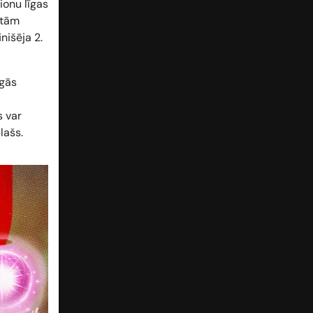
ionu līgas
etām
nišēja 2.
igās
s var
plašs.