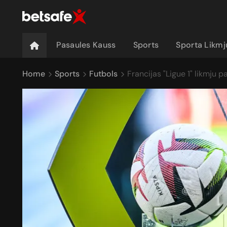
Pasaules Kauss
Sports
Sporta Likm
Home
Sports
Futbols
Francijas "Ligue 1" likmju 