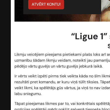
ATVĒRT KONTU!
“Ligue 1”
Likmju veicējiem pieejams pietiekami plašs loks arī ar
uzmanību šādam likmju veidam, noteikti jau pamanījuš
pēdējo vārtu guvējs
un
vārtu guvējs jebkurā laikā
.
Ir vērts veikt izpēti pirms tiek veikta kāda no šīm lik
rezultāti pret komandu, ar kuru viņš tūlīt tiksies. Tā
veikt likmi, ka spēlētājs gūs vārtus, ja viņš to nav izd
labu sniegumu.
Tāpat pieejamas likmes par to, vai konkrētais spēlētā
pozīcijas spēlētāji mēdz nokļūt galvenā tiesneša bloc