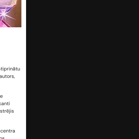
stiprinātu
autors,
ie
kanti
strējis
n centra
os,