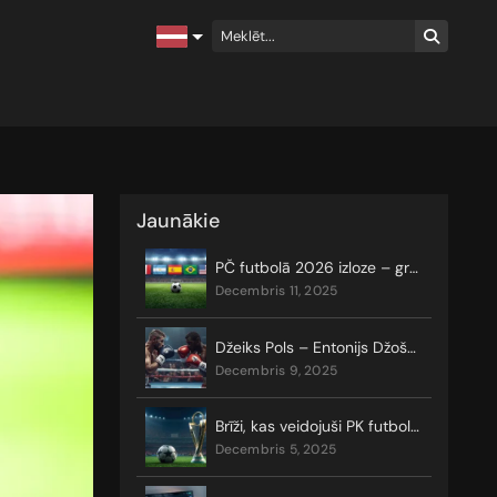
Jaunākie
PČ futbolā 2026 izloze – grozi, grupas un izslēgšanas turnīrs
decembris 11, 2025
Džeiks Pols – Entonijs Džošua: likmes, prognozes, koeficienti
decembris 9, 2025
Brīži, kas veidojuši PK futbolā vēsturi
decembris 5, 2025