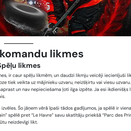
” komandu likmes
Spēļu likmes
mes, ir caur spēļu likmēm, un daudzi likmju veicēji iecienījuši l
noze tiek veikta uz mājinieku uzvaru, neizšķirtu vai viesu uzvaru
 saprast un nav nepieciešama ļoti ilga izpēte. Ja esi ikdienišķs 
is.
izvēles. Šo jāņem vērā īpaši tādos gadījumos, ja spēlē ir viena
ain” spēlē pret “Le Havre” savu skatītāju priekšā “Parc des Pri
tu neizdevīgi likt.