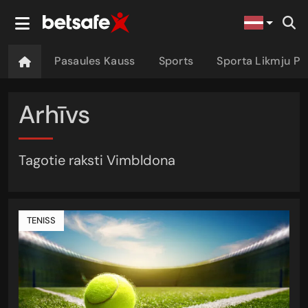
Pasaules Kauss
Sports
Sporta Likmju P
Arhīvs
Tagotie raksti Vimbldona
TENISS