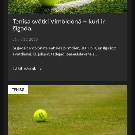
Tenisa svētki Vimbldonā – kuri ir
šīgada...
jūnijs 25, 2025
Šī gada čempionāts sāksies pirmdien, 30. jūnijā, un ilgs līdz
svētdienai, 13. jūlijam, tādējādi pasaulslavenais…
Lasīt vairāk
TENISS