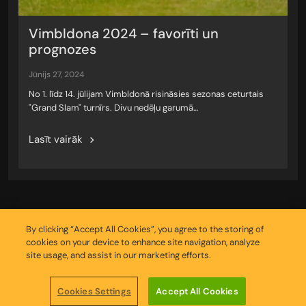
Vimbldona 2024 – favorīti un
prognozes
jūnijs 27, 2024
No 1. līdz 14. jūlijam Vimbldonā risināsies sezonas ceturtais
"Grand Slam" turnīrs. Divu nedēļu garumā…
Lasīt vairāk
By clicking “Accept All Cookies”, you agree to the storing of
cookies on your device to enhance site navigation, analyze
site usage, and assist in our marketing efforts.
Copyright © 2026
Cookies Settings
Accept All Cookies
Sīkfailu iestatījumu