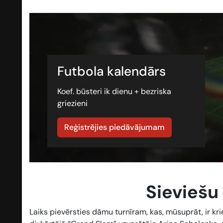
Futbola kalendārs
Koef. būsteri ik dienu + bezriska
griezieni
Reģistrējies piedāvājumam
Sieviešu 
Laiks pievērsties dāmu turnīram, kas, mūsuprāt, ir k