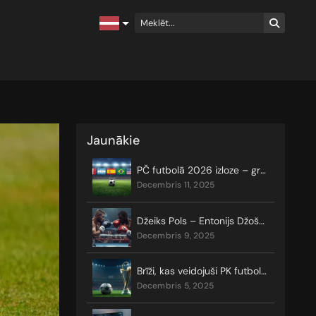
Jaunākie
PČ futbolā 2026 izloze – grozi, grupas un izslēgšanas turnīrs
decembris 11, 2025
Džeiks Pols – Entonijs Džošua: likmes, prognozes, koeficienti
decembris 9, 2025
Brīži, kas veidojuši PK futbolā vēsturi
decembris 5, 2025