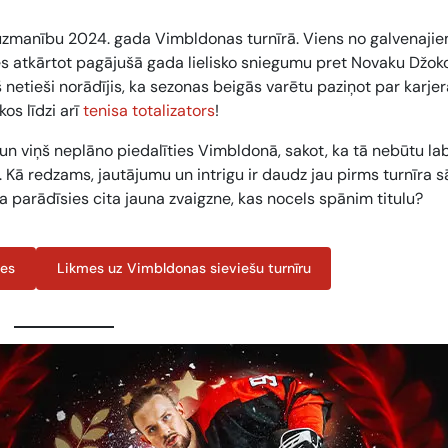
t uzmanību 2024. gada Vimbldonas turnīrā. Viens no galvenaji
es atkārtot pagājušā gada lielisko sniegumu pret Novaku Džoko
 netieši norādījis, ka sezonas beigās varētu paziņot par karje
s līdzi arī
tenisa totalizators
!
n viņš neplāno piedalīties Vimbldonā, sakot, ka tā nebūtu lab
 Kā redzams, jautājumu un intrigu ir daudz jau pirms turnīra 
a parādīsies cita jauna zvaigzne, kas nocels spānim titulu?
zes
Likmes uz Vimbldonas sieviešu turnīru