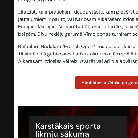
Jāatzīst, ka ir pietiekami daudz stāstu, kam pievērs
jautājumiem ir par to, vai Karlosam Alkarasam izdosi
Endijam Marejam šis varētu būt atvadu turnīrs, jo viņš
beigām. Divu nedēļu garumā Vimbldonas turnīram seko
Rafaelam Nadalam “French Open” noslēdzās 1. kārtā, u
Tā vietā viņš gatavosies Parīzes olimpiskajām spēlēm.
Alkarasam izdosies vēlreiz uzvarēt vai arī pie apvāršņ
Vimbldonas vīriešu progno
Karstākais sporta
likmju sākuma