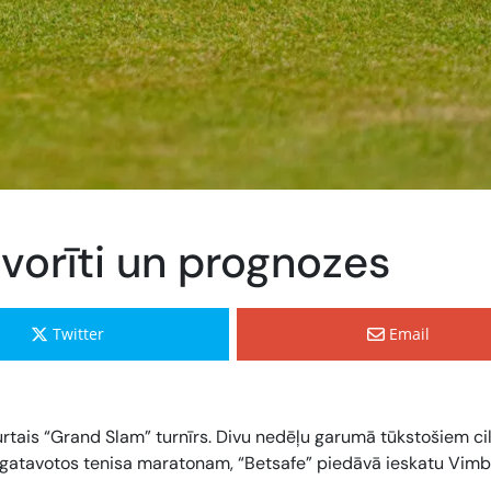
vorīti un prognozes
Twitter
Email
eturtais “Grand Slam” turnīrs. Divu nedēļu garumā tūkstošiem ci
sagatavotos tenisa maratonam, “Betsafe” piedāvā ieskatu Vim