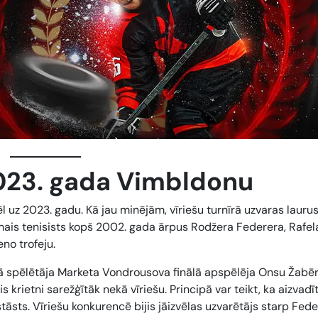
023. gada Vimbldonu
l uz 2023. gadu. Kā jau minējām, vīriešu turnīrā uzvaras lauru
rmais tenisists kopš 2002. gada ārpus Rodžera Federera, Rafel
eno trofeju.
ētā spēlētāja Marketa Vondrousova finālā apspēlēja Onsu Žabēr
is krietni sarežģītāk nekā vīriešu. Principā var teikt, ka aizvadī
stāsts. Vīriešu konkurencē bijis jāizvēlas uzvarētājs starp Fede