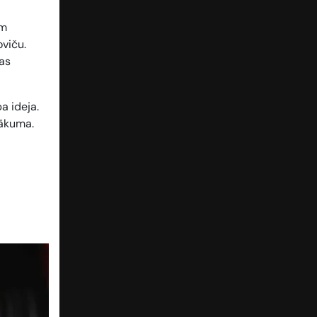
em
viču.
ras
a ideja.
sākuma.