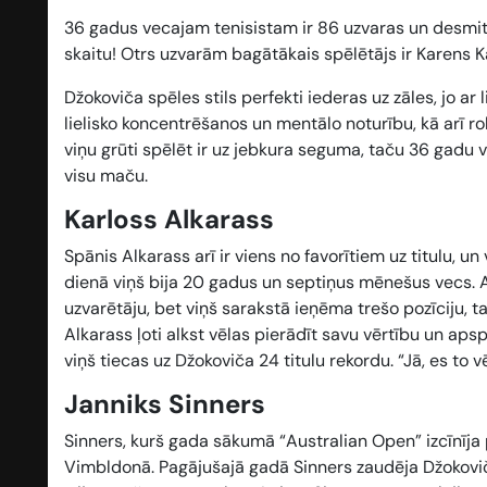
36 gadus vecajam tenisistam ir 86 uzvaras un desmit
skaitu! Otrs uzvarām bagātākais spēlētājs ir Karens K
Džokoviča spēles stils perfekti iederas uz zāles, jo ar
lielisko koncentrēšanos un mentālo noturību, kā arī rok
viņu grūti spēlēt ir uz jebkura seguma, taču 36 gadu 
visu maču.
Karloss Alkarass
Spānis Alkarass arī ir viens no favorītiem uz titulu, u
dienā viņš bija 20 gadus un septiņus mēnešus vecs. A
uzvarētāju, bet viņš sarakstā ieņēma trešo pozīciju, tač
Alkarass ļoti alkst vēlas pierādīt savu vērtību un apsp
viņš tiecas uz Džokoviča 24 titulu rekordu. “Jā, es to
Janniks Sinners
Sinners, kurš gada sākumā “Australian Open” izcīnīja p
Vimbldonā. Pagājušajā gadā Sinners zaudēja Džokoviča