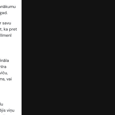
 panākumu
gad.
ar savu
t, ka pret
 līmenī
fināla
nīra
viču,
ms, vai
lu
jis viņu