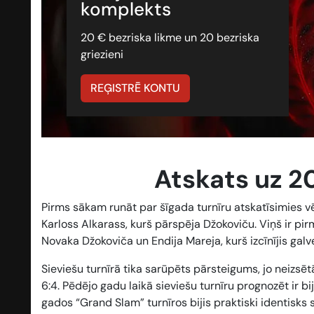
komplekts
20 € bezriska likme un 20 bezriska
griezieni
REĢISTRĒ KONTU
Atskats uz 2
Pirms sākam runāt par šīgada turnīru atskatīsimies vē
Karloss Alkarass, kurš pārspēja Džokoviču. Viņš ir pi
Novaka Džokoviča un Endija Mareja, kurš izcīnījis galv
Sieviešu turnīrā tika sarūpēts pārsteigums, jo neizs
6:4. Pēdējo gadu laikā sieviešu turnīru prognozēt ir bij
gados “Grand Slam” turnīros bijis praktiski identisks 