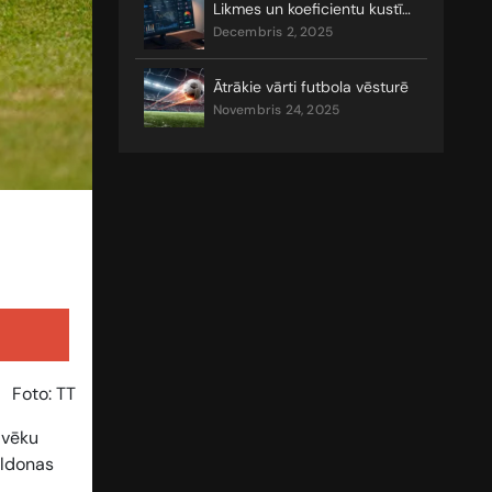
Likmes un koeficientu kustības
decembris 2, 2025
Ātrākie vārti futbola vēsturē
novembris 24, 2025
Foto: TT
lvēku
bldonas