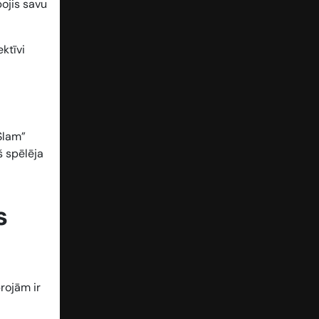
bojis savu
ektīvi
Slam”
š spēlēja
s
rojām ir