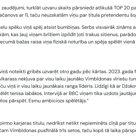
 zaudējumi, turklāt uzvaru skaits pārsniedz atlikušā TOP 20
ačanovs ar 11, taču neuzskatām viņu par titula pretendentu šo
 lielu spēku viņš spēj atsist bumbiņas. Serbs visvairāk zināms 
ām, kas ļauj viņam brīžiem izpildīt ļoti trakus sitienus, parādo
vecumā bažas raisa viņa fiziskā noturība un spēja spēlēt vienā
n viņš noteikti gribēs uzvarēt otro gadu pēc kārtas. 2023. gada 
lkarass nekļuva par visu laiku jaunāko Vimbldonas vīriešu tur
u viņš ir visu laiku jaunākais ranga līderis. Līdzīgi kā ar Džoko
ēlēt tenisa labākos. Intervijā ar BBC viņam tika uzdots jautāju
 vēlos pārspēt. Esmu ambiciozs spēlētājs.”
irmo karjeras titulu, nedrīkst netikt nepieminēts cīņā par titu
m Vimbldonas pusfinālā trīs setos, taču kopš tā laika pārspē