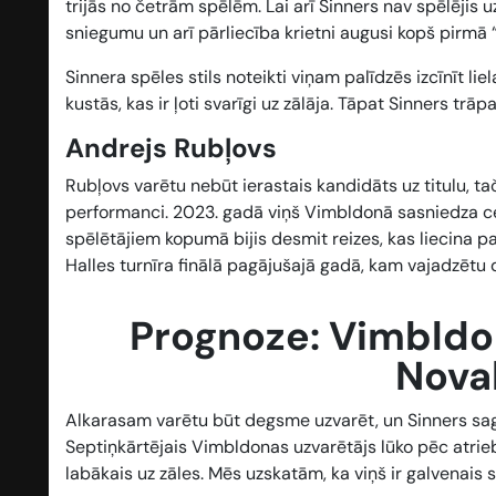
trijās no četrām spēlēm. Lai arī Sinners nav spēlējis uz
sniegumu un arī pārliecība krietni augusi kopš pirmā “
Sinnera spēles stils noteikti viņam palīdzēs izcīnīt lie
kustās, kas ir ļoti svarīgi uz zālāja. Tāpat Sinners trā
Andrejs Rubļovs
Rubļovs varētu nebūt ierastais kandidāts uz titulu, t
performanci. 2023. gadā viņš Vimbldonā sasniedza ce
spēlētājiem kopumā bijis desmit reizes, kas liecina p
Halles turnīra finālā pagājušajā gadā, kam vajadzētu d
Prognoze: Vimbldon
Nova
Alkarasam varētu būt degsme uzvarēt, un Sinners saga
Septiņkārtējais Vimbldonas uzvarētājs lūko pēc atrie
labākais uz zāles. Mēs uzskatām, ka viņš ir galvenais