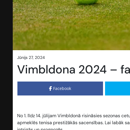
jūnijs 27, 2024
Vimbldona 2024 – fa
Facebook
No 1. līdz 14. jūlijam Vimbldonā risināsies sezonas c
apmeklēs tenisa prestižākās sacensības. Lai labāk 
intrigās un prognozēs.