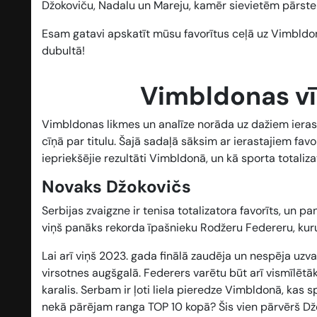
Džokoviču, Nadalu un Mareju, kamēr sievietēm pārste
Esam gatavi apskatīt mūsu favorītus ceļā uz Vimbldon
dubultā!
Vimbldonas vīr
Vimbldonas likmes un analīze norāda uz dažiem ierast
cīņā par titulu. Šajā sadaļā sāksim ar ierastajiem fav
iepriekšējie rezultāti Vimbldonā, un kā sporta totaliza
Novaks Džokovičs
Serbijas zvaigzne ir tenisa totalizatora favorīts, un 
viņš panāks rekorda īpašnieku Rodžeru Federeru, kuru v
Lai arī viņš 2023. gada finālā zaudēja un nespēja uzv
virsotnes augšgalā. Federers varētu būt arī vismīlētā
karalis. Serbam ir ļoti liela pieredze Vimbldonā, kas 
nekā pārējam ranga TOP 10 kopā? Šis vien pārvērš Džok