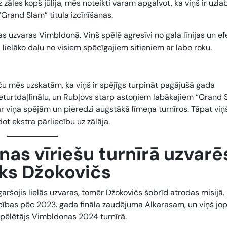
 zāles kopš jūlija, mēs noteikti varam apgalvot, ka viņš ir uzla
Grand Slam” titula izcīnīšanas.
las uzvaras Vimbldonā. Viņš spēlē agresīvi no gala līnijas un ef
pa lielāko daļu no visiem spēcīgajiem sitieniem ar labo roku.
aču mēs uzskatām, ka viņš ir spējīgs turpināt pagājušā gada
turtdaļfinālu, un Rubļovs starp astoņiem labākajiem “Grand 
ar viņa spējām un pieredzi augstākā līmeņa turnīros. Tāpat viņ
ot ekstra pārliecību uz zālāja.
as vīriešu turnīrā uzvarē
ks Džokovičs
ršojis lielās uzvaras, tomēr Džokovičs šobrīd atrodas misijā.
bības pēc 2023. gada fināla zaudējuma Alkarasam, un viņš jop
 spēlētājs Vimbldonas 2024 turnīrā.