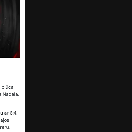
s plūca
a Nadala,
u ar 6:4,
tajos
reru,