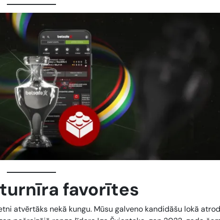
turnīra favorītes
rietni atvērtāks nekā kungu. Mūsu galveno kandidāšu lokā atro