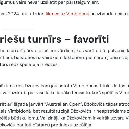
igumus vairs nevar uzskatīt par pārsteigumiem.
as 2024 titulu. Izdari
likmes uz Vimbldonu
un izbaudi tenisa 
iešu turnīrs – favorīti
iem un arī pārsteidzošiem vārdiem, kas varētu būt galvenie fa
orītiem, balstoties uz vairākiem faktoriem, piemēram, pašreizēj
tors redz spēlētāja izredzes.
panākums dos Džokovičam jau astoto Vimbldonas titulu. Ja tas n
ar uzskatīt par visu laiku labāko tenisistu, kurš spēlējis Vim
arēt arī šīgada janvārī “Australian Open”, Džokovičs tāpat atro
kais Vimbldonā, bet rezultātu ziņā Džokovičs ir neapstrīdams 
spēlēs būtisku lomu. Vai zināji, ka Džokovičam ir vairāk uzvaru
oviču par ļoti bīstamu pretinieku uz zālāja.