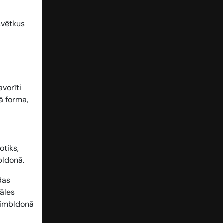
svētkus
vorīti
ā forma,
otiks,
bldonā.
das
zāles
 Vimbldonā