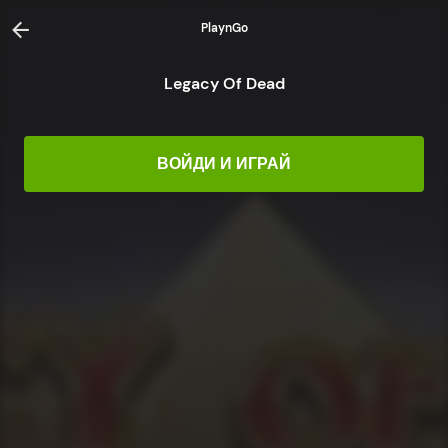
PlaynGo
Legacy Of Dead
ВКИ
КИБЕРСПОРТ
СЛОТЫ
ПОКЕР
АКЦИИ
ДЖЕКП
ВОЙДИ И ИГРАЙ