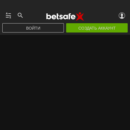
ВОЙТИ
СОЗДАТЬ АККАУНТ