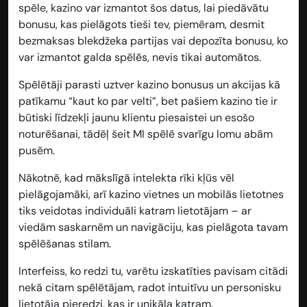
spēle, kazino var izmantot šos datus, lai piedāvātu
bonusu, kas pielāgots tieši tev, piemēram, desmit
bezmaksas blekdžeka partijas vai depozīta bonusu, ko
var izmantot galda spēlēs, nevis tikai automātos.
Spēlētāji parasti uztver kazino bonusus un akcijas kā
patīkamu “kaut ko par velti”, bet pašiem kazino tie ir
būtiski līdzekļi jaunu klientu piesaistei un esošo
noturēšanai, tādēļ šeit MI spēlē svarīgu lomu abām
pusēm.
Nākotnē, kad mākslīgā intelekta rīki kļūs vēl
pielāgojamāki, arī kazino vietnes un mobilās lietotnes
tiks veidotas individuāli katram lietotājam – ar
viedām saskarnēm un navigāciju, kas pielāgota tavam
spēlēšanas stilam.
Interfeiss, ko redzi tu, varētu izskatīties pavisam citādi
nekā citam spēlētājam, radot intuitīvu un personisku
lietotāja pieredzi, kas ir unikāla katram.