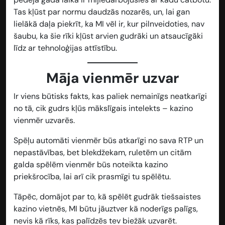
Tas kļūst par normu daudzās nozarēs, un, lai gan
lielākā daļa piekrīt, ka MI vēl ir, kur pilnveidoties, nav
šaubu, ka šie rīki kļūst arvien gudrāki un atsaucīgāki
līdz ar tehnoloģijas attīstību.
Māja vienmēr uzvar
Ir viens būtisks fakts, kas paliek nemainīgs neatkarīgi
no tā, cik gudrs kļūs mākslīgais intelekts – kazino
vienmēr uzvarēs.
Spēļu automāti vienmēr būs atkarīgi no sava RTP un
nepastāvības, bet blekdžekam, ruletēm un citām
galda spēlēm vienmēr būs noteikta kazino
priekšrocība, lai arī cik prasmīgi tu spēlētu.
Tāpēc, domājot par to, kā spēlēt gudrāk tiešsaistes
kazino vietnēs, MI būtu jāuztver kā noderīgs palīgs,
nevis kā rīks, kas palīdzēs tev biežāk uzvarēt.