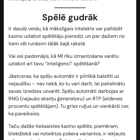
Spēlē gudrāk
Ir daudz veidu, kā mākslīgais intelekts var palīdzēt
kazino uzlabot spēlētāju pieredzi, un par dažiem no
tiem vēl runāsim tālāk šajā rakstā.
Vai esi padomājis, kā MI rīku izmantošana varētu
uzlabot arī tavu “inteliģenci” spēlēšanā?
Jāatceras, ka spēļu automāti ir pilnībā balstīti uz
nejaušību – nav nekā, ko tu vari darīt, lai palielinātu
savas izredzes uzvarēt. Spēļu automāti darbojas ar
RNG (nejaušo skaitļu ģeneratoru) un RTP (atdeves
procentu spēlētājam). Tu griez ruļļus un vienkārši cer,
ka paveiksies.
Taču dažās tiešsaistes kazino spēlēs, piemēram,
blekdžekā vai noteiktos pokera variantos, ir iekļauts