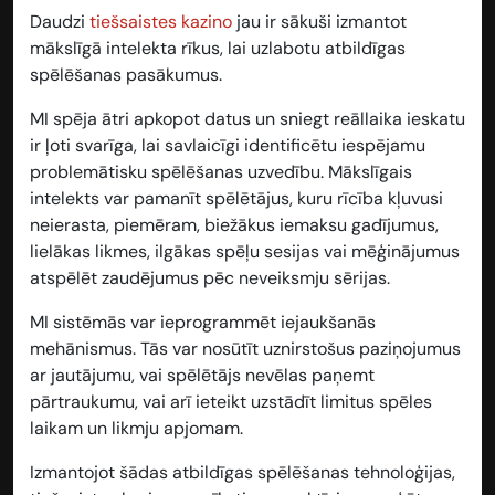
Daudzi
tiešsaistes kazino
jau ir sākuši izmantot
mākslīgā intelekta rīkus, lai uzlabotu atbildīgas
spēlēšanas pasākumus.
MI spēja ātri apkopot datus un sniegt reāllaika ieskatu
ir ļoti svarīga, lai savlaicīgi identificētu iespējamu
problemātisku spēlēšanas uzvedību. Mākslīgais
intelekts var pamanīt spēlētājus, kuru rīcība kļuvusi
neierasta, piemēram, biežākus iemaksu gadījumus,
lielākas likmes, ilgākas spēļu sesijas vai mēģinājumus
atspēlēt zaudējumus pēc neveiksmju sērijas.
MI sistēmās var ieprogrammēt iejaukšanās
mehānismus. Tās var nosūtīt uznirstošus paziņojumus
ar jautājumu, vai spēlētājs nevēlas paņemt
pārtraukumu, vai arī ieteikt uzstādīt limitus spēles
laikam un likmju apjomam.
Izmantojot šādas atbildīgas spēlēšanas tehnoloģijas,