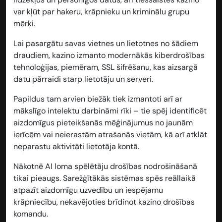
var kļūt par hakeru, krāpnieku un kriminālu grupu
mērķi.
Lai pasargātu savas vietnes un lietotnes no šādiem
draudiem, kazino izmanto modernākās kiberdrošības
tehnoloģijas, piemēram, SSL šifrēšanu, kas aizsargā
datu pārraidi starp lietotāju un serveri.
Papildus tam arvien biežāk tiek izmantoti arī ar
mākslīgo intelektu darbināmi rīki – tie spēj identificēt
aizdomīgus pieteikšanās mēģinājumus no jaunām
ierīcēm vai neierastām atrašanās vietām, kā arī atklāt
neparastu aktivitāti lietotāja kontā.
Nākotnē AI loma spēlētāju drošības nodrošināšanā
tikai pieaugs. Sarežģītākās sistēmas spēs reāllaikā
atpazīt aizdomīgu uzvedību un iespējamu
krāpniecību, nekavējoties brīdinot kazino drošības
komandu.