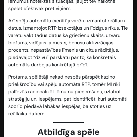
lēmumus noteiktās situācijās, ļaujot tev nākotnē
spēlēt efektīvāk pret viņiem.
Arī spēļu automātu cienītāji varētu izmantot reāllaika
datus, izmantojot RTP izsekotājus un līdzīgus rīkus. Tie
varētu vākt tādus datus kā griezienu skaits, uzvaru
biežums, vidējais laimests, bonusu aktivizācijas
procents, nepastāvības līmenis un citus rādītājus,
piedāvājot “dzīvu” pārskatu par to, kā konkrētais
automāts darbojas konkrētajā brīdī.
Protams, spēlētāji nekad nespēs pārspēt kazino
priekšrocību vai spēļu automāta RTP, tomēr MI rīki
palīdzēs racionalizēt lēmumu pieņemšanu, uzlabot
stratēģiju un, iespējams, pat identificēt, kuri automāti
šobrīd piedāvā labākas iespējas, balstoties uz
reāllaika datiem.
Atbildīga spēle