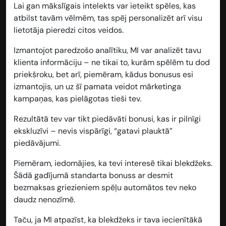
Lai gan mākslīgais intelekts var ieteikt spēles, kas
atbilst tavām vēlmēm, tas spēj personalizēt arī visu
lietotāja pieredzi citos veidos.
Izmantojot paredzošo analītiku, MI var analizēt tavu
klienta informāciju – ne tikai to, kurām spēlēm tu dod
priekšroku, bet arī, piemēram, kādus bonusus esi
izmantojis, un uz šī pamata veidot mārketinga
kampaņas, kas pielāgotas tieši tev.
Rezultātā tev var tikt piedāvāti bonusi, kas ir pilnīgi
ekskluzīvi – nevis vispārīgi, “gatavi plauktā”
piedāvājumi.
Piemēram, iedomājies, ka tevi interesē tikai blekdžeks.
Šādā gadījumā standarta bonuss ar desmit
bezmaksas griezieniem spēļu automātos tev neko
daudz nenozīmē.
Taču, ja MI atpazīst, ka blekdžeks ir tava iecienītākā