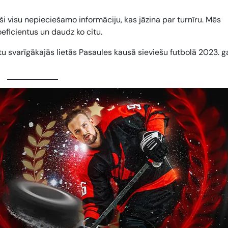
visu nepieciešamo informāciju, kas jāzina par turnīru. Mēs
oeficientus un daudz ko citu.
tu svarīgākajās lietās Pasaules kausā sieviešu futbolā 2023. g