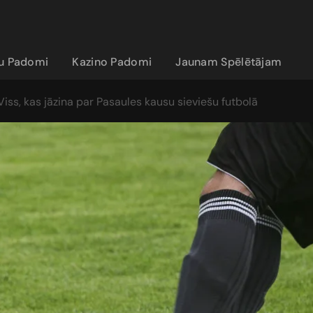
ju Padomi
Kazino Padomi
Jaunam Spēlētājam
Viss, kas jāzina par Pasaules kausu sieviešu futbolā