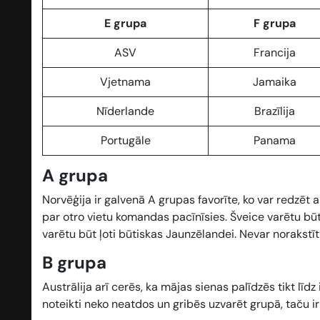
E grupa
F grupa
ASV
Francija
Vjetnama
Jamaika
Nīderlande
Brazīlija
Portugāle
Panama
A grupa
Norvēģija ir galvenā A grupas favorīte, ko var redzēt
par otro vietu komandas pacīnīsies. Šveice varētu bū
varētu būt ļoti būtiskas Jaunzēlandei. Nevar norakstīt ar
B grupa
Austrālija arī cerēs, ka mājas sienas palīdzēs tikt lī
noteikti neko neatdos un gribēs uzvarēt grupā, taču ir 