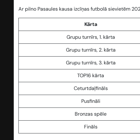
Ar pilno Pasaules kausa izcīņas futbolā sievietēm 202
Kārta
Grupu turnīrs, 1. kārta
Grupu turnīrs, 2. kārta
Grupu turnīrs, 3. kārta
TOP16 kārta
Ceturtdaļfināls
Pusfināli
Bronzas spēle
Fināls