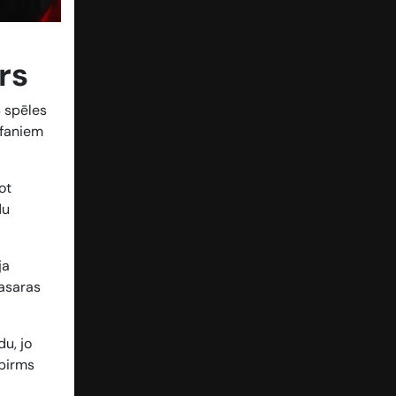
rs
4 spēles
 faniem
ot
du
ja
vasaras
u, jo
 pirms