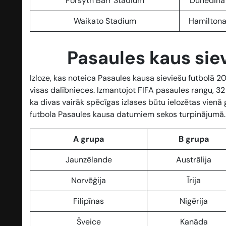
Forsyth Barr Stadium
Dunedina
Waikato Stadium
Hamilton
Pasaules kaus sie
Izloze, kas noteica Pasaules kausa sieviešu futbolā 2
visas dalībnieces. Izmantojot FIFA pasaules rangu, 32
ka divas vairāk spēcīgas izlases būtu ielozētas vienā
futbola Pasaules kausa datumiem sekos turpinājumā.
A grupa
B grupa
Jaunzēlande
Austrālija
Norvēģija
Īrija
Filipīnas
Nigērija
Šveice
Kanāda