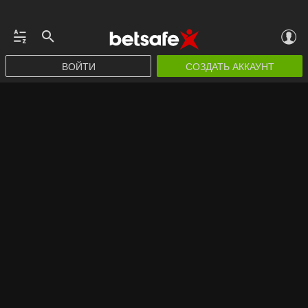
ВОЙТИ
СОЗДАТЬ АККАУНТ