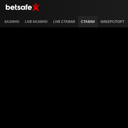
КАЗИНО
LIVE КАЗИНО
LIVE СТАВКИ
СТАВКИ
КИБЕРСПОРТ