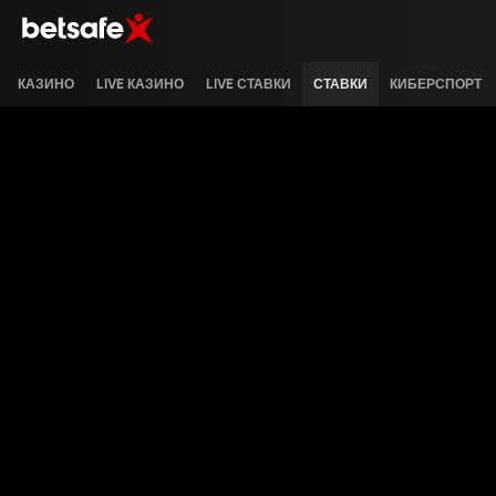
КАЗИНО
LIVE КАЗИНО
LIVE СТАВКИ
СТАВКИ
КИБЕРСПОРТ