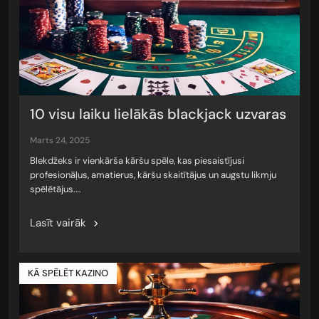
10 visu laiku lielākās blackjack uzvaras
marts 24, 2025
Blekdžeks ir vienkārša kāršu spēle, kas piesaistījusi
profesionāļus, amatierus, kāršu skaitītājus un augstu likmju
spēlētājus.…
Lasīt vairāk
KĀ SPĒLĒT KAZINO