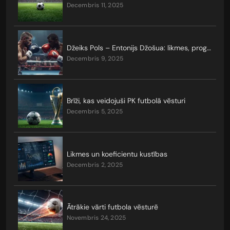
decembris 11, 2025
Džeiks Pols – Entonijs Džošua: likmes, prognozes, koeficienti
decembris 9, 2025
Brīži, kas veidojuši PK futbolā vēsturi
decembris 5, 2025
Likmes un koeficientu kustības
decembris 2, 2025
Ātrākie vārti futbola vēsturē
novembris 24, 2025