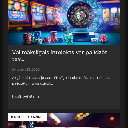
Vai mākslīgais intelekts var palīdzēt
tev...
oktobris 13, 2025
Ak jā, lielā diskusija par mākslīgo intelektu. Vai tas ir šeit, lai
palīdzētu mums dzīvot…
Lasīt vairāk
KĀ SPĒLĒT KAZINO