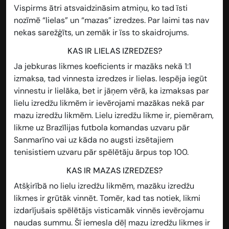
Vispirms ātri atsvaidzināsim atmiņu, ko tad īsti
nozīmē “lielas” un “mazas” izredzes. Par laimi tas nav
nekas sarežģīts, un zemāk ir īss to skaidrojums.
KAS IR LIELAS IZREDZES?
Ja jebkuras likmes koeficients ir mazāks nekā 1:1
izmaksa, tad vinnesta izredzes ir lielas. Iespēja iegūt
vinnestu ir lielāka, bet ir jāņem vērā, ka izmaksas par
lielu izredžu likmēm ir ievērojami mazākas nekā par
mazu izredžu likmēm. Lielu izredžu likme ir, piemēram,
likme uz Brazīlijas futbola komandas uzvaru pār
Sanmarīno vai uz kāda no augsti izsētajiem
tenisistiem uzvaru pār spēlētāju ārpus top 100.
KAS IR MAZAS IZREDZES?
Atšķirībā no lielu izredžu likmēm, mazāku izredžu
likmes ir grūtāk vinnēt. Tomēr, kad tas notiek, likmi
izdarījušais spēlētājs visticamāk vinnēs ievērojamu
naudas summu. Šī iemesla dēļ mazu izredžu likmes ir