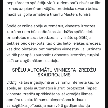
populāras to spēlētāju vidū, kuriem patīk riskēt un likt
likmes uz, piemēram, vājāka pretinieka uzvaru boksa
mačā vai golfa amatiera triumfu Masters turnīrā.
Spēlējot online spēļu automātus, vinnesta izredzes
katrā no tiem būs citādākas. Ja dažās spēlēs tiek
izmantotas mazas izredzes, lai vilinātu spēlētāju
tiekties pēc džekpota, tad citās lieto lielākas izredzes,
kas dod biežākus, bet mazākus vinnestus. Lai uzzinātu
vairāk par spēļu automātu vinnesta izredzēm, turpini
lasīt un apgūt nākamo sadaļu.
SPĒĻU AUTOMĀTU VINNESTA IZREDŽU
SKAIDROJUMS
Līdzīgi kā tas ir gadījumā ar vairumu interneta kazino
spēļu, arī spēļu automātus ir grūti prognozēt. Tāpēc
vinnesta izredžu aprēķināšana, sākotnējās likmes
apmēra un citu lēmumu pieņemšana ir daudz
sarežģītāka, jo īpaši, ja ņem vērā gadījumskaitļu