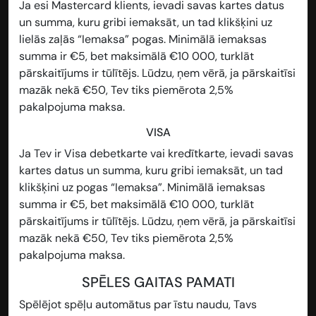
Ja esi Mastercard klients, ievadi savas kartes datus
un summa, kuru gribi iemaksāt, un tad klikšķini uz
lielās zaļās “Iemaksa” pogas. Minimālā iemaksas
summa ir €5, bet maksimālā €10 000, turklāt
pārskaitījums ir tūlītējs. Lūdzu, ņem vērā, ja pārskaitīsi
mazāk nekā €50, Tev tiks piemērota 2,5%
pakalpojuma maksa.
VISA
Ja Tev ir Visa debetkarte vai kredītkarte, ievadi savas
kartes datus un summa, kuru gribi iemaksāt, un tad
klikšķini uz pogas “Iemaksa”. Minimālā iemaksas
summa ir €5, bet maksimālā €10 000, turklāt
pārskaitījums ir tūlītējs. Lūdzu, ņem vērā, ja pārskaitīsi
mazāk nekā €50, Tev tiks piemērota 2,5%
pakalpojuma maksa.
SPĒLES GAITAS PAMATI
Spēlējot spēļu automātus par īstu naudu, Tavs