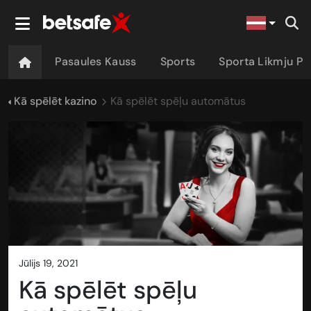
Pasaules Kauss
Sports
Sporta Likmju P
Kā spēlēt kazino
Kā spēlēt spēļu automātus
jūlijs 19, 2021
Kā spēlēt spēļu