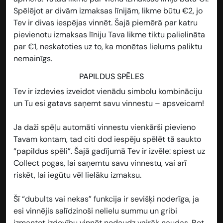
Spēlējot ar divām izmaksas līnijām, likme būtu €2, jo
Tev ir divas iespējas vinnēt. Šajā piemērā par katru
pievienotu izmaksas līniju Tava likme tiktu palielināta
par €1, neskatoties uz to, ka monētas lielums paliktu
nemainīgs.
PAPILDUS SPĒLES
Tev ir izdevies izveidot vienādu simbolu kombināciju
un Tu esi gatavs saņemt savu vinnestu – apsveicam!
Ja daži spēļu automāti vinnestu vienkārši pievieno
Tavam kontam, tad citi dod iespēju spēlēt tā saukto
“papildus spēli”. Šajā gadījumā Tev ir izvēle: spiest uz
Collect pogas, lai saņemtu savu vinnestu, vai arī
riskēt, lai iegūtu vēl lielāku izmaksu.
Šī “dubults vai nekas” funkcija ir sevišķi noderīga, ja
esi vinnējis salīdzinoši nelielu summu un gribi
izmantot izdevību vinnēt nedaudz vairāk naudas. Bet