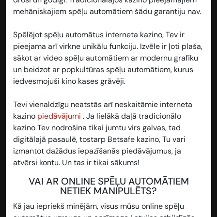
mehāniskajiem spēļu automātiem šādu garantiju nav.
Spēlējot spēļu automātus interneta kazino, Tev ir
pieejama arī virkne unikālu funkciju. Izvēle ir ļoti plaša,
sākot ar video spēļu automātiem ar modernu grafiku
un beidzot ar popkultūras spēļu automātiem, kurus
iedvesmojuši kino kases grāvēji.
Tevi vienaldzīgu neatstās arī neskaitāmie interneta
kazino
piedāvājumi
. Ja lielākā daļā tradicionālo
kazino Tev nodrošina tikai jumtu virs galvas, tad
digitālajā pasaulē, tostarp Betsafe kazino, Tu vari
izmantot dažādus iepazīšanās piedāvājumus, ja
atvērsi kontu. Un tas ir tikai sākums!
VAI AR ONLINE SPĒĻU AUTOMĀTIEM
NETIEK MANIPULĒTS?
Kā jau iepriekš minējām, visus mūsu online spēļu