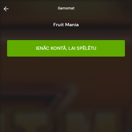
Gamomat
Fruit Mania
MES
ESPORTS
SPĒĻU AUTOMĀTI
POKERS
PIEDĀVĀJUMI
IENĀC KONTĀ, LAI SPĒLĒTU