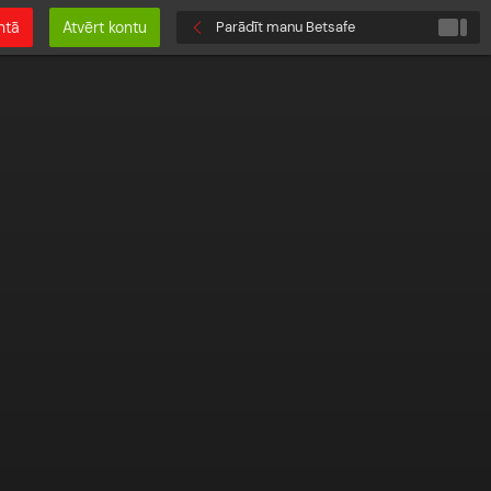
ntā
Atvērt kontu
Parādīt manu Betsafe