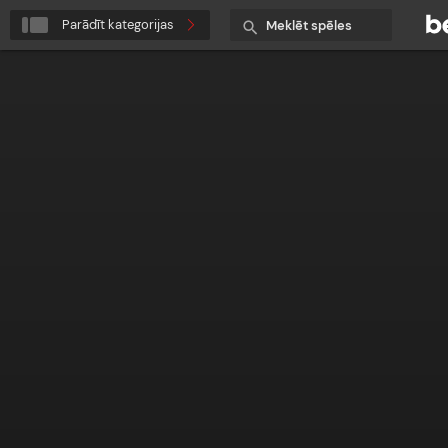
Parādīt kategorijas
Meklēt spēles
tes
Of