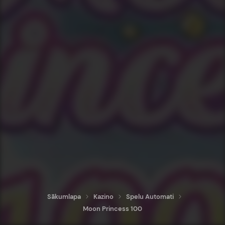
Sākumlapa
Kazino
Spelu Automati
Moon Princess 100