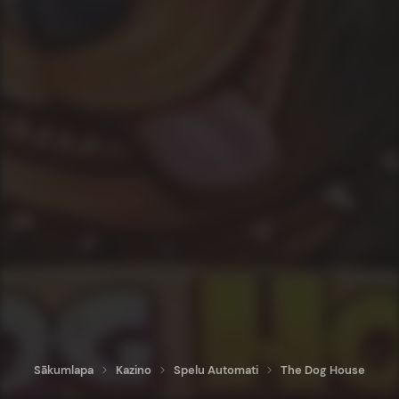
Sākumlapa
Kazino
Spelu Automati
The Dog House