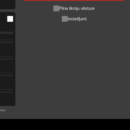
Pilna likmju vēsture
Iestatījumi
izību