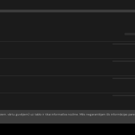
em. vārtu guvējiem) uz tablo ir tikai informatīva nozīme. Mēs negarantējam šīs informācijas pare