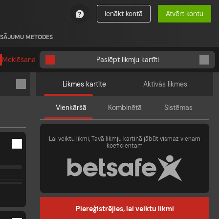
Ienākt kontā
Atvērt kontu
SĀJUMU METODES
Meklēšana
Paslēpt likmju kartīti
Likmes kartīte
Aktīvās likmes
Vienkāršā
Kombinētā
Sistēmas
Lai veiktu likmi, Tavā likmju kartiņā jābūt vismaz vienam
koeficientam
Piereģistrējies, lai veiktu likmi