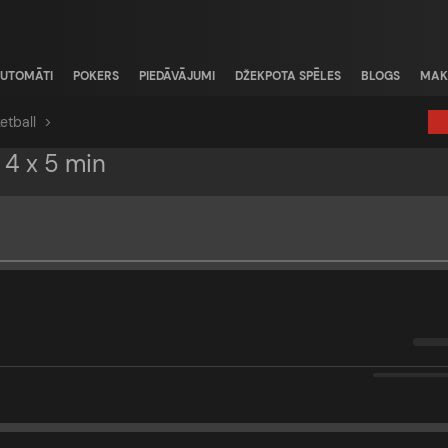
AUTOMĀTI
POKERS
PIEDĀVĀJUMI
DŽEKPOTA SPĒLES
BLOGS
MAK
etball
>
 4 x 5 min