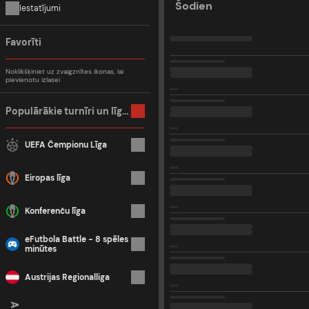
Šodien
Iestatījumi
Favorīti
Noklikšķiniet uz zvaigznītes ikonas, lai
pievienotu izlasei
Populārākie turnīri un līgas
UEFA Čempionu Līga
Eiropas līga
Konferenču līga
eFutbola Battle - 8 spēles
minūtes
Austrijas Regionalliga