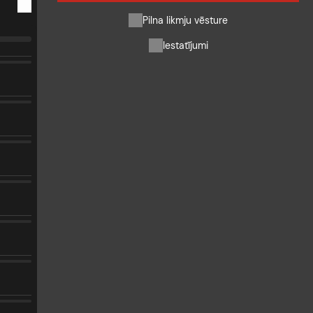
Pilna likmju vēsture
Iestatījumi