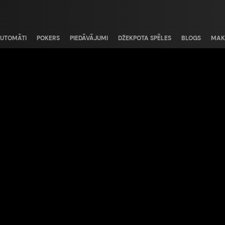
AUTOMĀTI
POKERS
PIEDĀVĀJUMI
DŽEKPOTA SPĒLES
BLOGS
MAK