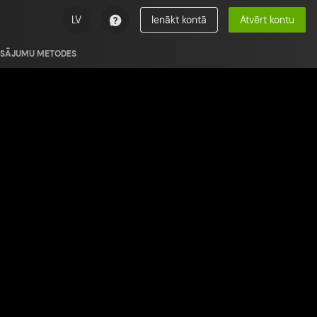
LV
Ienākt kontā
Atvērt kontu
English
SĀJUMU METODES
Latviešu
Русский