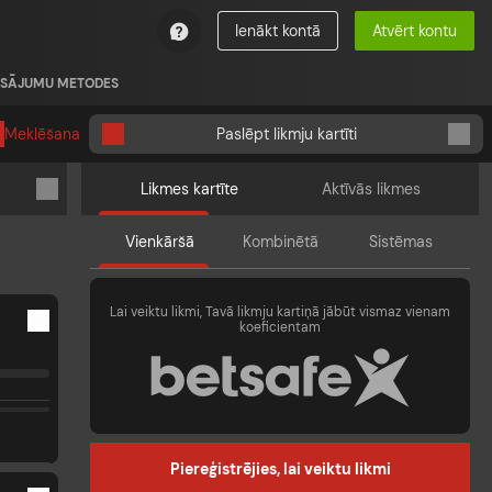
Ienākt kontā
Atvērt kontu
SĀJUMU METODES
Meklēšana
Paslēpt likmju kartīti
Likmes kartīte
Aktīvās likmes
Vienkāršā
Kombinētā
Sistēmas
Lai veiktu likmi, Tavā likmju kartiņā jābūt vismaz vienam
koeficientam
Piereģistrējies, lai veiktu likmi