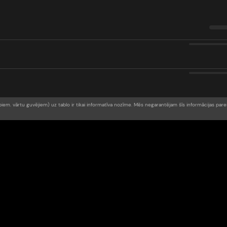
em. vārtu guvējiem) uz tablo ir tikai informatīva nozīme. Mēs negarantējam šīs informācijas pare