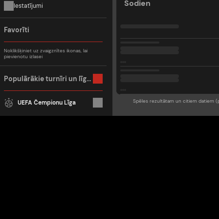
Šodien
Iestatījumi
Favorīti
Noklikšķiniet uz zvaigznītes ikonas, lai
pievienotu izlasei
Populārākie turnīri un līgas
Spēles rezultātam un citiem datiem (pi
UEFA Čempionu Līga
Eiropas līga
Konferenču līga
eFutbola Battle - 8 spēles
minūtes
Austrijas Regionalliga