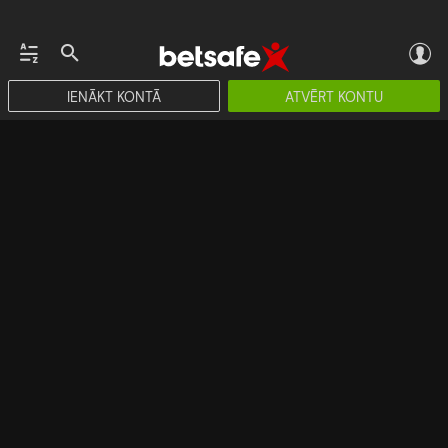
IENĀKT KONTĀ
ATVĒRT KONTU