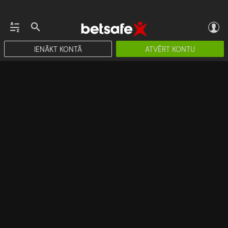
IENĀKT KONTĀ
ATVĒRT KONTU