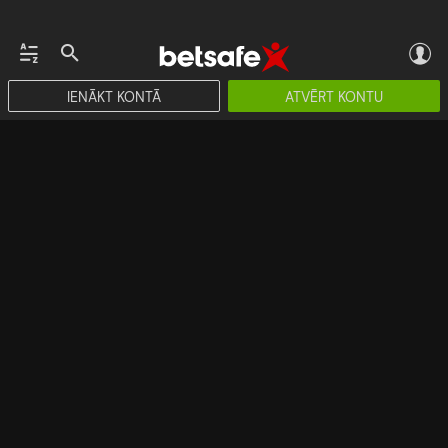
IENĀKT KONTĀ
ATVĒRT KONTU