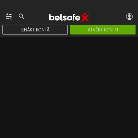
IENĀKT KONTĀ
ATVĒRT KONTU