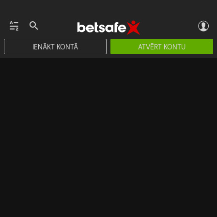
IENĀKT KONTĀ
ATVĒRT KONTU