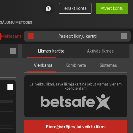
Ienākt kontā
Atvērt kontu
SĀJUMU METODES
Meklēšana
Paslēpt likmju kartīti
Likmes kartīte
Aktīvās likmes
Vienkāršā
Kombinētā
Sistēmas
Lai veiktu likmi, Tavā likmju kartiņā jābūt vismaz vienam
koeficientam
Piereģistrējies, lai veiktu likmi