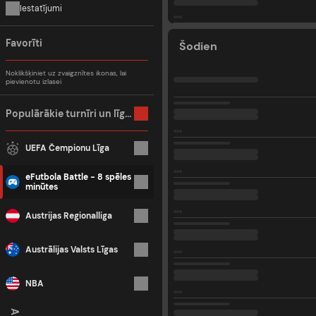
Iestatījumi
Favorīti
Šodien
Noklikšķiniet uz zvaigznītes ikonas, lai
pievienotu izlasei
Populārākie turnīri un līgas
UEFA Čempionu Līga
eFutbola Battle - 8 spēles
minūtes
Austrijas Regionalliga
Austrālijas Valsts Līgas
NBA