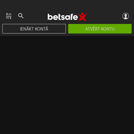
IENĀKT KONTĀ
ATVĒRT KONTU