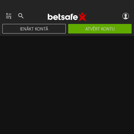
IENĀKT KONTĀ
ATVĒRT KONTU