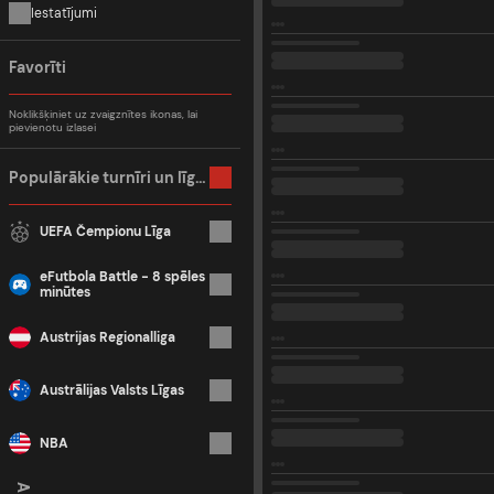
Iestatījumi
Favorīti
Noklikšķiniet uz zvaigznītes ikonas, lai
pievienotu izlasei
Populārākie turnīri un līgas
UEFA Čempionu Līga
eFutbola Battle - 8 spēles
minūtes
Austrijas Regionalliga
Austrālijas Valsts Līgas
NBA