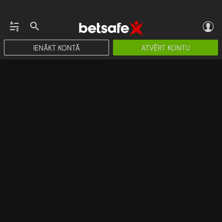
IENĀKT KONTĀ
ATVĒRT KONTU